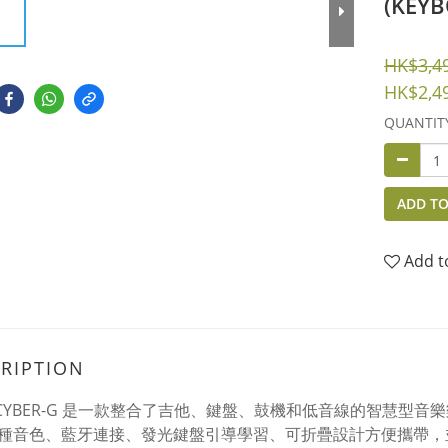
(KE
HK$3,4
HK$2,4
QUANTIT
ADD TO
Add t
RIPTION
A CYBER-G 是一款整合了吉他、鍵盤、鼓機和低音線的智慧型
種音色、藍牙連接、發光鍵盤引導學習、可折疊設計方便攜帶，