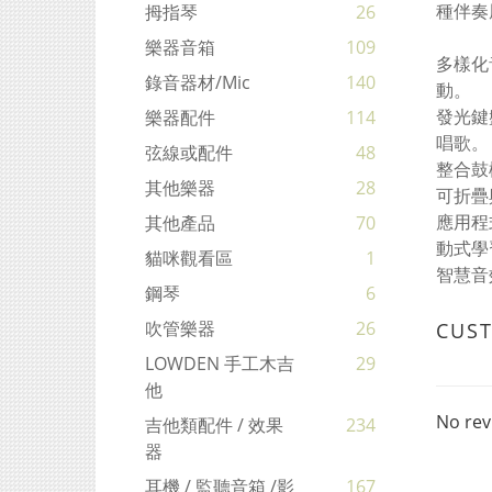
種伴奏
拇指琴
26
樂器音箱
109
多樣化
錄音器材/mic
140
動。
發光鍵
樂器配件
114
唱歌
弦線或配件
48
整合鼓
其他樂器
28
可折疊
應用程
其他產品
70
動式學
貓咪觀看區
1
智慧音
鋼琴
6
吹管樂器
26
CUS
LOWDEN 手工木吉
29
他
No rev
吉他類配件 / 效果
234
器
耳機 / 監聽音箱 /影
167