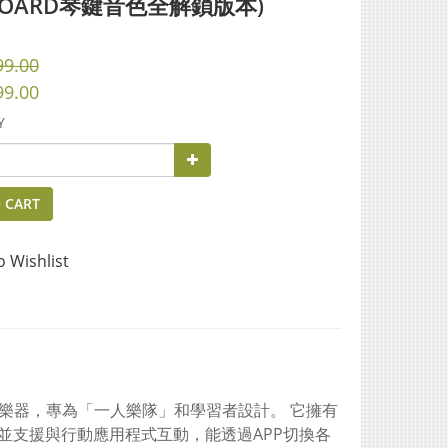
YBOARD琴鍵音色全解鎖版本)
99.00
99.00
Y
 CART
o Wishlist
音樂樂器，專為「一人樂隊」和學習者設計。 它擁有
並支援與行動應用程式互動，能透過APP切換各