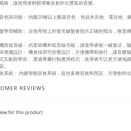
風格，讓使用者輕鬆彈奏並創作出豐富的音樂。
音色與功能： 內建20種以上樂器音色，包括木吉他、電吉他、
盤學習輔助： 吉他琴頸上的發光鍵盤會指示正確的指法，無需
。
機與低音線： 內置鼓機和低音線功能，讓使用者能一鍵激活，
與便攜設計： 機身採用可折疊設計，方便攜帶和旅行，讓音樂
式互動與學習： 透過專屬行動應用程式，使用者可以更方便地
習。
效系統： 內建智能音效系統，提供多種音效和預設，方便創作
TOMER REVIEWS
iew for this product