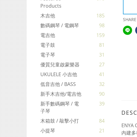
Products
木吉他
185
SHARE
數碼鋼琴 / 電鋼琴
98
電吉他
159
電子鼓
81
電子琴
31
優質兒童啟蒙樂器
27
UKULELE 小吉他
41
低音吉他 / BASS
32
新手木吉他/電吉他
90
新手數碼鋼琴 / 電
39
子琴
DESC
木箱鼓 / 敲擊小打
84
ENY
小提琴
21
內建多