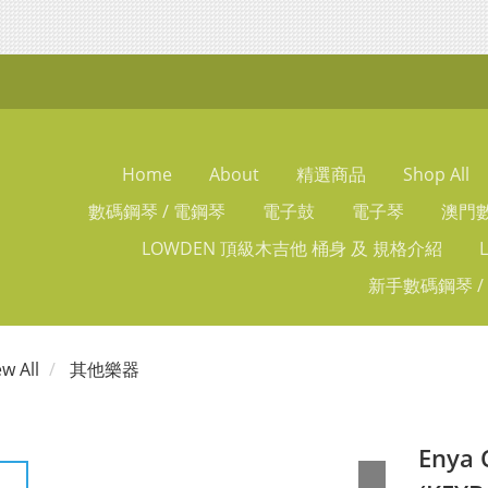
Home
About
精選商品
Shop All
數碼鋼琴 / 電鋼琴
電子鼓
電子琴
澳門數
LOWDEN 頂級木吉他 桶身 及 規格介紹
新手數碼鋼琴 /
ew All
其他樂器
Enya