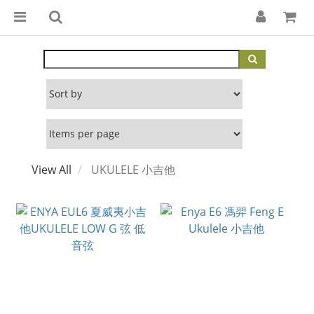
View All
UKULELE 小吉他