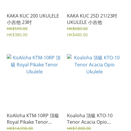
KAKA KUC 200 UKULELE
KAKA KUC 25D 21/23吋
小吉他 23吋
UKULELE 小吉他
HK$599.00
HK$680.00
HK$380.00
HK$480.00
KoAloha KTM-10RP 頂級
Koaloha 頂級 KTO-10
Royal Pikake Tenor
Tenor Acacia Opio
Ukulele
Ukulele
HK$14,990.00
HK$7,800.00