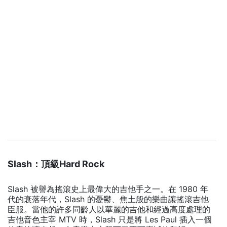
Slash：頂級Hard Rock
Slash 被譽為搖滾史上最偉大的吉他手之一。在 1980 年
代的衰落年代，Slash 的憂鬱、焦土般的樂曲讓搖滾吉他
臣服。當他的許多同齡人以華麗的吉他和經過高度處理的
吉他音色主宰 MTV 時，Slash 只是將 Les Paul 插入一個