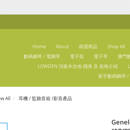
Home
About
精選商品
Shop All
數碼鋼琴 / 電鋼琴
電子鼓
電子琴
澳門數
LOWDEN 頂級木吉他 桶身 及 規格介紹
新手數碼鋼琴 /
ew All
耳機 / 監聽音箱 /影音產品
Gene