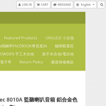
LOG IN
CART
MESSAGE
English
Featured Products
UKULELE 小吉他
碼鋼琴FACEBOOK專頁查詢
貓咪觀看區
LOWDEN 手工木吉他
新手木吉他/電吉他
 電子琴
Return Policy
樂器保修條款
lec 8010A 監聽喇叭音箱 鋁合金色