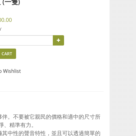
 (一隻)
00.00
Y
 CART
o Wishlist
聽夥伴。不要被它親民的價格和適中的尺寸所
色純淨、精準有力。
有極其中性的聲音特性，並且可以透過簡單的