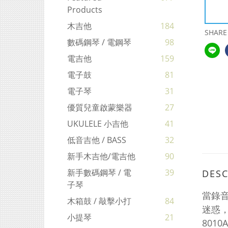
Products
木吉他
184
SHARE
數碼鋼琴 / 電鋼琴
98
電吉他
159
電子鼓
81
電子琴
31
優質兒童啟蒙樂器
27
UKULELE 小吉他
41
低音吉他 / BASS
32
新手木吉他/電吉他
90
新手數碼鋼琴 / 電
39
DESC
子琴
當錄音
木箱鼓 / 敲擊小打
84
迷惑，
小提琴
21
801