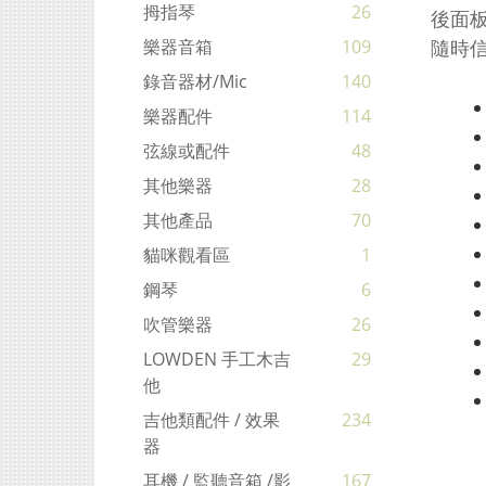
拇指琴
26
後面
隨時
樂器音箱
109
錄音器材/mic
140
樂器配件
114
弦線或配件
48
其他樂器
28
其他產品
70
貓咪觀看區
1
鋼琴
6
吹管樂器
26
LOWDEN 手工木吉
29
他
吉他類配件 / 效果
234
器
耳機 / 監聽音箱 /影
167