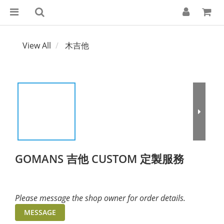
View All
木吉他
GOMANS 吉他 CUSTOM 定製服務
Please message the shop owner for order details.
MESSAGE