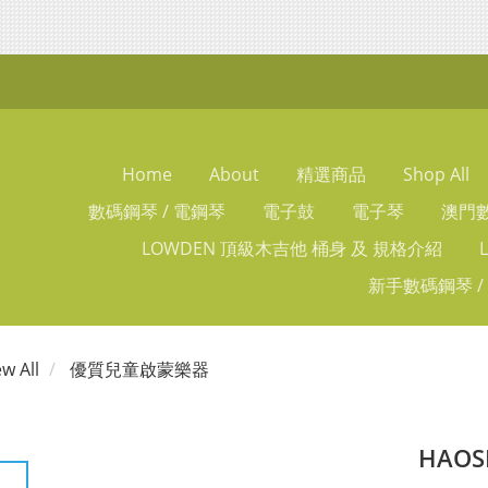
Home
About
精選商品
Shop All
數碼鋼琴 / 電鋼琴
電子鼓
電子琴
澳門數
LOWDEN 頂級木吉他 桶身 及 規格介紹
新手數碼鋼琴 /
ew All
優質兒童啟蒙樂器
HAO