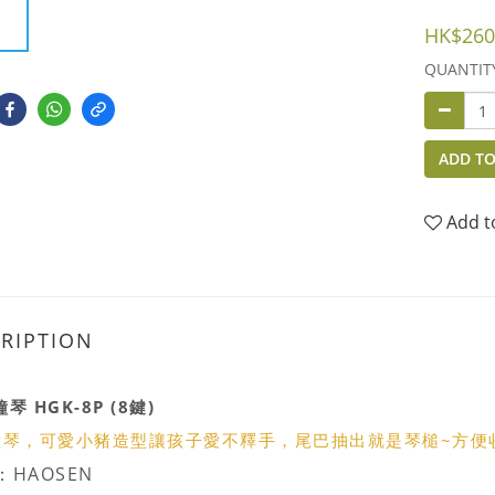
HK$260
QUANTIT
ADD TO
Add t
RIPTION
琴 HGK-8P (8鍵)
鐘琴，可愛小豬造型讓孩子愛不釋手，尾巴抽出就是琴槌~方便
：
HAOSEN