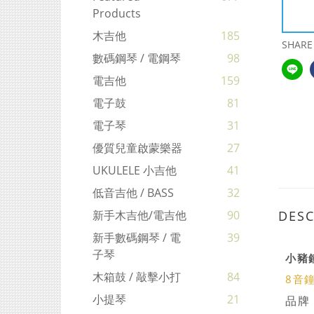
Products
木吉他
185
SHARE
數碼鋼琴 / 電鋼琴
98
電吉他
159
電子鼓
81
電子琴
31
優質兒童啟蒙樂器
27
UKULELE 小吉他
41
低音吉他 / BASS
32
DESC
新手木吉他/電吉他
90
新手數碼鋼琴 / 電
39
子琴
小豬鐘
木箱鼓 / 敲擊小打
84
8音
小提琴
21
品牌