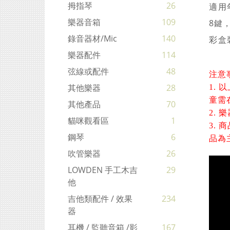
拇指琴
26
適用
樂器音箱
109
8鍵，c
錄音器材/mic
140
彩盒
樂器配件
114
弦線或配件
48
注意
其他樂器
28
1.
童需
其他產品
70
2.
貓咪觀看區
1
商
3.
鋼琴
6
品為
吹管樂器
26
LOWDEN 手工木吉
29
他
吉他類配件 / 效果
234
器
耳機 / 監聽音箱 /影
167