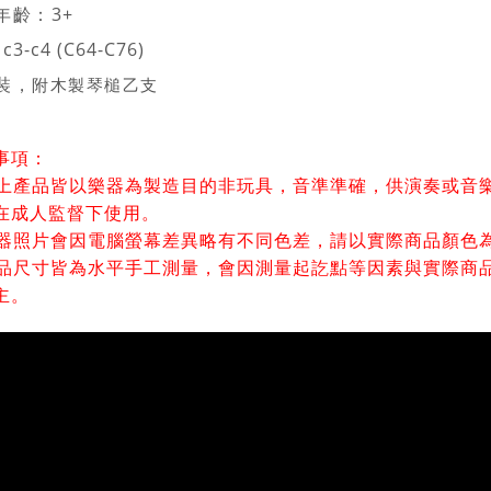
年齡
：
3+
3-c4 (C64-C76)
裝，
附木製琴槌乙支
事項：
 以上產品皆以樂器為製造目的非玩具，音準準確，供演奏或音
在成人監督下使用。
 樂器照片會因電腦螢幕差異略有不同色差，請以實際商品顏色
品尺寸皆為水平手工測量，會因測量起訖點等因素與實際商
主。