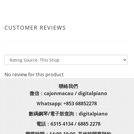
CUSTOMER REVIEWS
No review for this product
聯絡我們
微信：cajonmacau / digitalpiano
Ｗhatsapp: +853 68852278
數碼鋼琴/電子鼓查詢：digitalpiano
電話：6315 4134 / 6885 2278