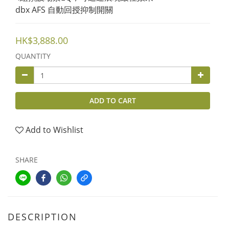
dbx AFS 自動回授抑制開關
HK$3,888.00
QUANTITY
ADD TO CART
Add to Wishlist
SHARE
DESCRIPTION