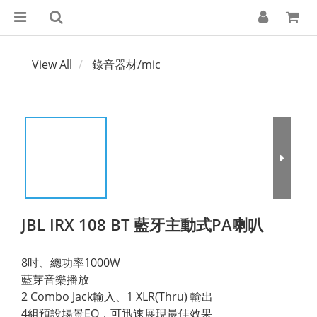
View All
錄音器材/mic
JBL IRX 108 BT 藍牙主動式PA喇叭
8吋、總功率1000W
藍芽音樂播放
2 Combo Jack輸入、1 XLR(Thru) 輸出
4組預設場景EQ，可迅速展現最佳效果