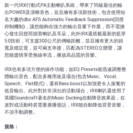
新一代IRX行動式PA主動喇叭系統，帶來了同級最佳的輸
出POWER及清晰音色，並且擁有多項新技術，包含使用知
名大廠的dbx AFS Automatic Feedback Suppression(回授
抑制機制)，讓您能夠在強力的輸出音量下作業，而不需擔
心發生回授而損害喇叭及耳朵，此外IRX還搭載最新的藍芽
5.0技術，可支援300公尺的傳輸距離，並且擁有更大的頻
寬及穩定度，並可兩支串接，匹配為STEREO立體聲，讓
您能盡情享受無線串流，播放高品質的音樂。
IRX也有多項方便的操作功能，如EQ Presets能迅速調整整
體輸出音色，配合多種用途及場合(包含Music、Vocal、
Speech、Flat模式)，還有Bass boost以加強更令人振奮的
低音輸出。此外對於非演出的活動場合，IRX喇叭還使用了
英國Soundcraft著名的Music Ducking自動降音效果器，在
派對或活動時若需要廣播發話，IRX能自動降低背景音樂，
不須手動調整。
規格：