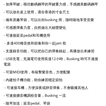
- 加厚琴鍵，模仿數碼鋼琴的琴鍵重力感，手感媲美數碼鋼琴
- 可以放在桌上使用，適合香港的寸金尺土
- 備有原廠琴袋，可以出街busking 用，隨時隨地享受音樂
- 可感應彈奏力度，自然做出大細聲變化
- 可連接延音pedal和耳機使用
- 多達400種音效和節奏和你一起jam 歌
- 支援錄音功能，可以把自己的彈奏錄起，再播放出來練習
- USB充電，充滿電可使用長達12小時，Busking 時可不連接
電源
- 可當MIDI使用，有敲擊樂音色，方便配樂
- 內建拍子機功能，助你練習穩定節拍
- 可連接耳機，方便深夜或靜音彈奏，不會騷擾其他人
- 可連接擴音機調校音量，Busking 一流
- 隨琴加送：延音pedal、琴袋