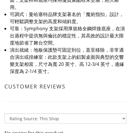
面，支架桿和底座均採用優質聚酯粉末塗層，經久耐
用。
可調式：曼哈塞特品牌支架著名的「魔術指扣」設計，
可輕鬆調整支架的高度和傾斜度。
可靠：Symphony 支架採用厚規格全鋼焊接底座，在演
出過程中提供無與倫比的穩定性，其高效的設計最大限
度地節省了舞台空間。
演出就緒：地板保護墊可固定到位，直至移除，非常適
合演出或排練室：此款支架上的鋁製桌面與典型的交響
樂支架相當，尺寸為寬 20 英寸、高 12-3/4 英寸，邊緣
深度為 2-1/4 英寸。
CUSTOMER REVIEWS