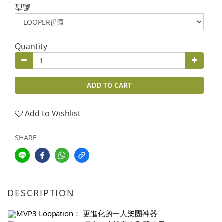
型號
Quantity
ADD TO CART
Add to Wishlist
SHARE
DESCRIPTION
MVP3 Loopation： 更進化的一人樂團神器