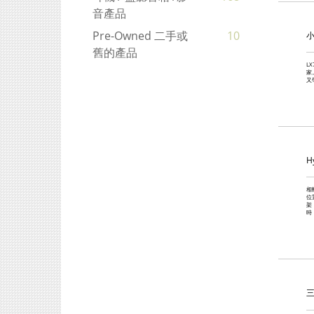
音產品
Pre-Owned 二手或
10
舊的產品
L
家
又
H
相
位
架
時