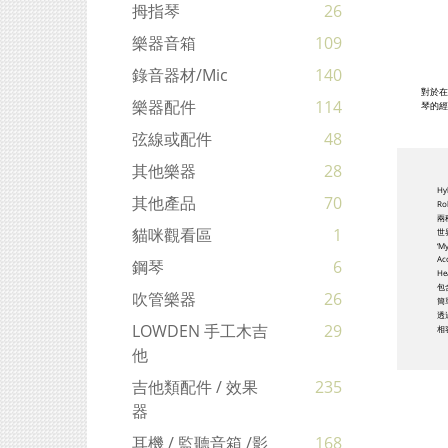
拇指琴
26
樂器音箱
109
錄音器材/mic
140
對於在
樂器配件
114
琴的經
弦線或配件
48
其他樂器
28
Hy
其他產品
70
Ro
兩
貓咪觀看區
1
世
‘
A
鋼琴
6
H
包
吹管樂器
26
簡
透
LOWDEN 手工木吉
29
相
他
吉他類配件 / 效果
235
器
耳機 / 監聽音箱 /影
168