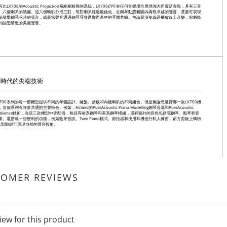
有比LX708的Acoustic Projection系統稍精簡的系統，LX706仍可在任何音樂場合展現強大而靈活表現，具有三音
、六個喇叭的裝備。這六個喇叭分成三對，每對喇叭經過最佳化，在鋼琴動態範圍內再現卓越的聲音，甚至可表現
槌敲擊鋼琴弦時的噪音，或是當聲音通過鋼琴琴身迴響而產生的琴體共鳴。無論是演奏或是播放線上音樂，您將聆
到晶瑩清透的美麗聲音。
劃時代的尖端技術
X700系列的每一部機型提供不同的琴體設計、鍵盤、踏板和內建喇叭的不同組合。但是無論您選擇哪一款LX700機
這個系列有許多共通的主要特色。例如，Roland的PureAcoustic Piano Modelling鋼琴音源和PureAcoustic
mbience技術，在這三款機型中皆配備，包括有歐系鋼琴和美系鋼琴模組，還有額外的音色包括電鋼琴、風琴和管
樂。還搭載一些便利的功能，例如藍牙音訊、Twin Piano模式、節拍器和使用耳機進行私人練習，前方面板上獨特
C型隙縫可展現自然的聲音投射。
TOMER REVIEWS
iew for this product