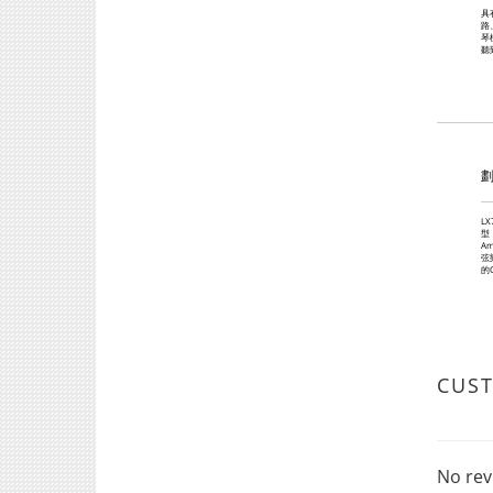
具
路
琴
聽
L
型，
A
弦
的
CUS
No rev