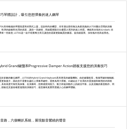
小巧琴體設計，吸引您想彈奏的迷人鋼琴
X706具有略矮的琴體高度和封閉式上蓋，這款時尚的機型，非常適合那些無法為更高挑的LX708騰出空間的演奏
。乾淨的線條和光澤的表面，讓您一見鍾情，而細看更顯示出優質LX系列的迷人特質。傳統和永恆的＆ndash; 但
帶來一些新意; LX706是一款不喧賓奪主而又讓您的居家更顯氣質的樂器。提供鏡面黑、深玫瑰木色和炭黑色。
ybrid Grand鍵盤和Progressive Damper Action踏板支援您的演奏技巧
較於多數的數位鋼琴，LX706的Hybrid Grand Keyboard具有更長的鍵盤機制。由於鍵盤較長，每個琴鍵的樞軸點
置更靠後方，因此您不需要在越往上彈奏琴鍵時，需更為用力彈奏。白鍵結合了光澤的木質側邊和耐用的內部框
，具有高度可靠性免保養。在演奏時，您將感受到阻力、動力和返回動作上的絕佳平衡，以及流暢的垂直動作。同
，踏板也支援各種更進階的演奏技巧，使您擁有真實而震撼人心的鋼琴體驗。
三音路，六個喇叭系統，展現餘音縈繞的聲音