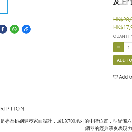
及上門
HK$28,
HK$17,
QUANTIT
ADD TO
Add t
RIPTION
06是專為挑剔鋼琴家而設計，居LX700系列的中階位置，型配
鋼琴的經典演奏表現