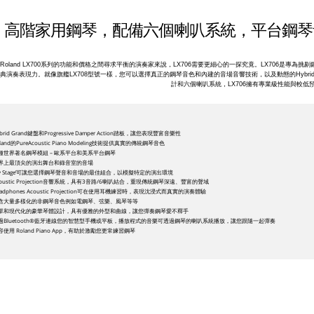
高階家用鋼琴，配備六個喇叭系統，平台鋼琴
Roland LX700系列的功能和價格之間尋求平衡的演奏家來說，LX706需要更細心的一探究竟。LX706是專
典演奏表現力。就像旗艦LX708型號一樣，您可以選擇真正的鋼琴音色和內建的音場音響技術，以及動態的Hybri
計和六個喇叭系統，LX706擁有專業級性能與較低
brid Grand鍵盤和Progressive Damper Action踏板，讓您表現豐富音樂性
land的PureAcoustic Piano Modeling技術提供真實的傳統鋼琴音色
種世界著名鋼琴模組 – 歐系平台和美系平台鋼琴
界上最頂尖的演出舞台和錄音室的音場
My Stage’可讓您選擇鋼琴聲音和音場的最佳組合，以模擬特定的演出環境
coustic Projection音響系統，具有3音路/6喇叭結合，重現傳統鋼琴深遠、豐富的聲域
eadphones Acoustic Projection可在使用耳機練習時，表現沈浸式而真實的演奏體驗
含大量多樣化的非鋼琴音色例如電鋼琴、弦樂、風琴等等
單和現代化的豪華琴體設計，具有優雅的外型和曲線，讓您彈奏鋼琴愛不釋手
過Bluetooth®藍牙連線您的智慧型手機或平板，播放程式的音樂可透過鋼琴的喇叭系統播放，讓您跟隨一起彈奏
容使用 Roland Piano App，有助於激勵您更常練習鋼琴