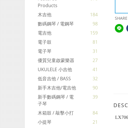
Products
木吉他
184
SHARE
數碼鋼琴 / 電鋼琴
98
電吉他
159
電子鼓
81
電子琴
31
優質兒童啟蒙樂器
27
UKULELE 小吉他
41
低音吉他 / BASS
32
新手木吉他/電吉他
90
新手數碼鋼琴 / 電
39
子琴
DESC
木箱鼓 / 敲擊小打
84
LX7
小提琴
21