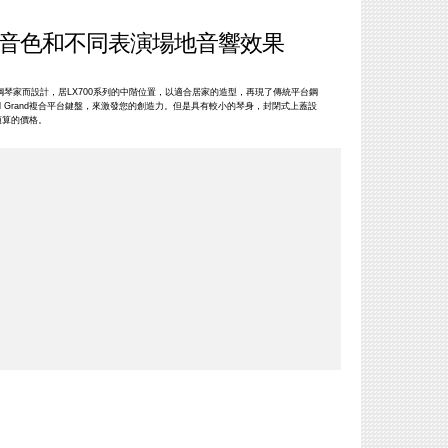
音色和不同表演場地音響效果
為挑剔鋼琴家而設計，居LX700系列的中階位置，以適合居家的造型，再現了傳統平台鋼
d Grand複合平台鍵盤，來激發您的創造力。但是具有較小的琴身，封閉式上蓋設
預算的價格。