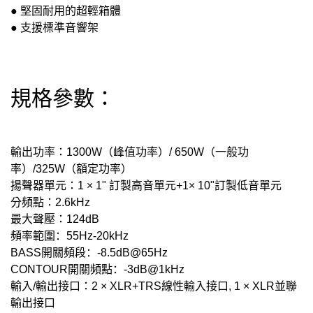
●
堅固耐用的超輕箱體
●
支援標準音響架
規格參數：
輸出功率：
1300W
（峰值功率）
/ 650W
（一般功
率）
/325W
（額定功率）
揚聲器單元：
1 × 1"
訂製高音單元
+1× 10"
訂製低音單元
分頻點：
2.6kHz
最大聲壓：
124dB
頻率範圍：
55Hz-20kHz
BASS
開關頻段：
-8.5dB@65Hz
CONTOUR
開關頻點：
-3dB@1kHz
輸入
/
輸出接口：
2 × XLR+TRS
線性輸入接口
, 1 × XLR
並聯
輸出接口