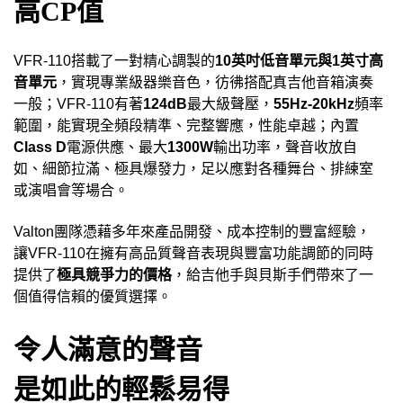
高
CP
值
VFR-110
搭載了一對精心調製的
10
英吋低音單元與
1
英寸高
音單元
，實現專業級器樂音色，彷彿搭配真吉他音箱演奏
一般；
VFR-110
有著
124dB
最大級聲壓，
55Hz-20kHz
頻率
範圍，能實現全頻段精準、完整響應，性能卓越；內置
Class D
電源供應、最大
1300W
輸出功率，聲音收放自
如、細節拉滿、極具爆發力，足以應對各種舞台、排練室
或演唱會等場合。
Valton
團隊憑藉多年來產品開發、成本控制的豐富經驗，
讓
VFR-110
在擁有高品質聲音表現與豐富功能調節的同時
極具競爭力的價格
提供了
，給吉他手與貝斯手們帶來了一
個值得信賴的優質選擇。
令人滿意的聲音
是如此的輕鬆易得