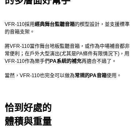
的多層面好幫手
經典舞台監聽音箱
VFR-110
採用
的楔型設計，並支援標準
的音箱支架。
將
VFR-110
當作舞台地板監聽音箱，或作為中場補音都非
常便利；在戶外大型演出
(
尤其是
PA
條件有限情況下
)
，用
VFR-110
作為樂手們
PA
系統的補充
再適合不過了。
常規的
當然，
VFR-110
也完全可以做為
PA
音箱
使用。
恰到好處的
體積與重量