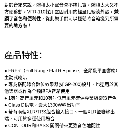
對於音箱來說，體積太小聲音會不夠扎實，體積太大又不
兼
方便移動，
VFR-110
採用堅固耐用的輕量化緊湊外殼，
顧了音色和便利性
，從此樂手們可以輕鬆將音箱搬到所需
要的地方啦！
產品特性：
● FRFR
（
Full Range Flat Response
，全頻段平直響應）
主動式喇叭
●
專為搭配綜合數位效果器
(
如
GP-200)
設計，也適用於其
他樂器或作為全頻段
PA
音箱使用
● 1
英吋高音單元和
10
英吋低音單元確保專業級樂器音色
● Class D
供電，最大
1300W
輸出功率
●
帶有兩個
XLR/TRS
組合輸入接口、一個
XLR
並聯輸出
端，可用於多種使用場合
● CONTOUR
和
BASS
開關帶來更強音色適配性