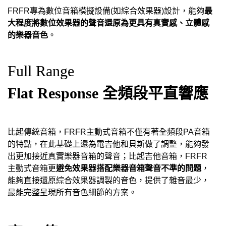
最
FRFR
專為數位音箱模擬設備
(
如綜合效果器
)
設計，能夠
大程度將數位效果器的聲音還原為更具有真實感、立體感
的樂器音色
。
Full Range
Flat Response
全頻段平直響應
比起傳統音箱，
FRFR
主動式音箱不僅有著全頻段
PA
音箱
的特點，在此基礎上還為電吉他和貝斯做了調整，能夠發
出更加接近真實樂器音箱的聲音；比起吉他音箱，
FRFR
避免效果器搭配樂器音箱聲音不準的問題
主動式音箱更
，
能夠直接還原綜合效果器調製的音色，提供了雜音最少，
最能完整呈現所有音色細節的方案。