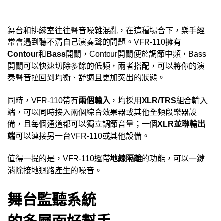
舞台和排練室往往聲音噪雜混亂，在這種場合下，樂手經
常會遇到聽不清自己演奏聲的問題。
VFR-110
擁有
Contour
和
Bass
開關，
Contour
開關便於調節中頻，
Bass
開關可以快速切除多餘的低頻，兩者搭配，可以將你的演
奏聲音拉回到均衡、舒適且更加突出的狀態。
兩個輸入
同時，
VFR-110
帶有
，均採用
XLR/TRS
組合輸入
端，可以同時接入兩個綜合效果器或其他全頻段樂器設
備，且每個通道都可以獨立調節音量；一個
XLR
並聯輸出
端
可以連接另一台
VFR-110
或其他設備。
地線隔離
值得一提的是，
VFR-110
還帶
的功能，可以一鍵
消除接地迴路產生的噪音。
舞台監聽系統