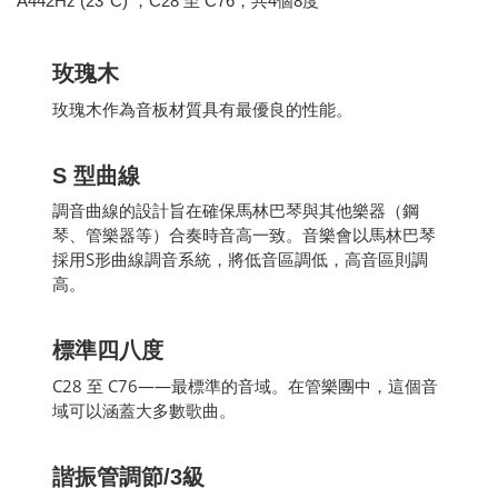
A442Hz (23°C) ，
C28 至 C76，共4個8度
玫瑰木
玫瑰木作為音板材質具有最優良的性能。
S 型曲線
調音曲線的設計旨在確保馬林巴琴與其他樂器（鋼
琴、管樂器等）合奏時音高一致。音樂會以馬林巴琴
採用S形曲線調音系統，將低音區調低，高音區則調
高。
標準四八度
C28 至 C76——最標準的音域。在管樂團中，這個音
域可以涵蓋大多數歌曲。
諧振管調節/3級