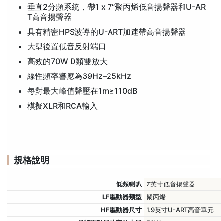
垂直2分頻系統，帶1 x 7“聚丙烯低音揚聲器和U-AR
T高音揚聲器
具有精密HPS波導的U-ART加速帶高音揚聲器
大型後置低音反射端口
高效的70W D類雙放大
線性頻率響應為39Hz–25kHz
每對最大峰值聲壓在1m≥110dB
模擬XLR和RCA輸入
規格說明
低頻喇叭
7英寸低音揚聲器
LF驅動器類型
聚丙烯
HF驅動器尺寸
1.9英寸U-ART高音單元