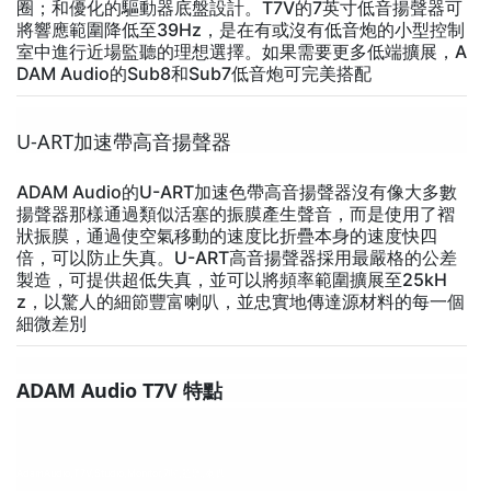
圈；和優化的驅動器底盤設計。T7V的7英寸低音揚聲器可
將響應範圍降低至39Hz，是在有或沒有低音炮的小型控制
室中進行近場監聽的理想選擇。如果需要更多低端擴展，A
DAM Audio的Sub8和Sub7低音炮可完美搭配
U-ART加速帶高音揚聲器
ADAM Audio的U-ART加速色帶高音揚聲器沒有像大多數
揚聲器那樣通過類似活塞的振膜產生聲音，而是使用了褶
狀振膜，通過使空氣移動的速度比折疊本身的速度快四
倍，可以防止失真。U-ART高音揚聲器採用最嚴格的公差
製造，可提供超低失真，並可以將頻率範圍擴展至25kH
z，以驚人的細節豐富喇叭，並忠實地傳達源材料的每一個
細微差別
ADAM Audio T7V 特點
AdamAudio,T7V,Studio,Monitor,7吋,監聽,喇叭