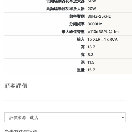
低頻驅動器功率放大器
50W
高頻驅動器功率放大器
20W
頻率響應
39Hz-25kHz
分頻頻率
3000Hz
最大峰值聲壓
≥110dBSPL @ 1m
輸入
1 x XLR，1 x RCA
高
13.7
寬
8.3
深
11.5
重量
15.7
顧客評價
尚未有任何評價