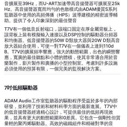
音擴展至39Hz，而U-ART加速帶高音揚聲器可擴展至25k
Hz。高音揚聲器寬而均勻的色散模式由ADAM優質S系列
監聽器中使用的高頻傳播（HPS）波導建模的精密波導輔
助。提供了令人印象深刻的最佳聲音
T7V有一個低音反射端口，該端口固定在厚金屬背板上，
該背板上裝有模擬輸入連接以及DSP控制的驅動器分頻器
和均衡器。低音揚聲器的50W D類放大器與20W D類高音
放大器結合使用，可使一對T7V在一個儀表上達到110d
B。T7V的擴展頻率響應，強大的動態範圍，出色的瞬態響
應，寬廣的最佳聽點和小體的體積，使其非常適合用於音
樂製作，影片製作和廣播的小型控制室。考慮到許多設施
必須使用的預算有限，一個完美的監視解決方案。
7吋低頻驅動器
ADAM Audio工作室監聽器的驅動程序受益於多年的內部
研發，並利用了技術和材料科學方面的最新進展。T7V中
的低音揚聲器經過精心設計，可提供最佳的低頻再現效
果，並具有更大的動態範圍和0差異。它包含一個剛性但質
量輕的聚丙烯驅動器。高效的磁鐵組件和精確對準的音