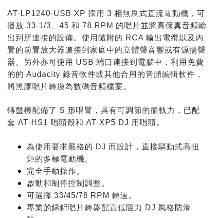
AT-LP1240-USB XP 採用 3 相無刷式直流電動機，可
播放 33-1/3、45 和 78 RPM 的唱片並將高保真音頻輸
出到所連接的設備。使用隨附的 RCA 輸出電纜以及內
置的前置放大器連接到家庭中的立體聲音響或有源揚聲
器。另外亦可使用 USB 端口連接到電腦中，利用免費
的的 Audacity 錄音軟件或其他合用的音頻編輯軟件，
將黑膠唱片轉換為數碼音頻檔案。
轉盤機配備了 S 形唱臂，具有可調節的循軌力，已配
套 AT-HS1 唱頭殼和 AT-XP5 DJ 用唱頭。
為使用要求嚴格的 DJ 而設計，直接驅動式高扭
矩的多極電動機
。
完全手動操作
。
啟動和制停控制調整
。
可選擇 33/45/78 RPM 轉速
。
專業的鑄鋁唱片轉盤配置低阻力 DJ 風格防滑