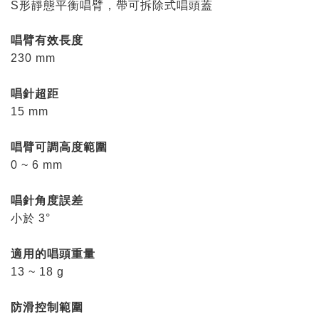
S形靜態平衡唱臂，帶可拆除式唱頭蓋
唱臂有效長度
230 mm
唱針超距
15 mm
唱臂可調高度範圍
0 ~ 6 mm
唱針角度誤差
小於 3°
適用的唱頭重量
13 ~ 18 g
防滑控制範圍