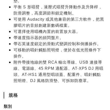
墊
。
平衡 S 形唱臂，液壓式唱臂升降動作及升降桿，
防滑調整，高度調節和鎖定機制
。
可使用 Audacity 或其他兼容的第三方軟件，把黑
膠唱片的音頻創建新數碼檔案
。
可選擇使用唱機內置的前置放大器
。
帶速度指示器的頻閃盤片
。
帶石英速度鎖定的滑動式變調控制和倒播操作
。
可移動的唱針觸點照明燈，便於在低光照條件下
操作
。
附件帶接地線的雙 RCA 輸出導線、USB 連接導
線、電源線、45 RPM 適配器、AT-XP5 DJ 用唱
頭、AT-HS1 通用型唱頭蓋、配重件、唱針觸點
照明燈、DJ 風格防滑墊、可拆卸防塵罩。
規格
類別