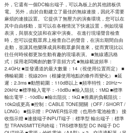
外，它還有一個DC輸出端子，可以為板上的其他踏板供
電。 另外，由於自動建立了最佳的無線連接，因此不需要
麻煩的連接設置。 它提供了無壓力的演奏環境，您可以在
其中自由移動，並可以在各種情況下快速設置，例如現場
表演，與朋友交談和在家中演奏。 在進行現場聲音檢查
時，您可以從觀眾席上檢查自己的聲音，在演出期間自由
走動，並讓其他樂隊成員和觀眾參與進來，從而實現比以
往任何時候都更加生動有趣的現場表演。 ■無線通訊格
式：採用老闆獨創的數字音頻方式 ■無線載波頻率：
2.4GHz ■並發通道的最大數量：14（視使用位置而定） ■
傳輸範圍：視線20m（根據使用地點的條件而變化） ■延
遲：2.3ms ■動態範圍：110dB以上 ■頻率特性：20Hz〜
20kHz ■標準輸入電平：-10dBu ■輸入阻抗：1MΩ ■標準
輸出電平：-10dBu ■輸出阻抗：1kΩ ■推薦的負載阻抗：
10kΩ或更高 ■控制：CABLE TONE開關（OFF / SHORT /
LONG） ■指示燈：POWER指示燈（也用作電池檢查） 接
收指示燈 ■連接端子INPUT端子：標準型 輸出端子：標準
型 TRANSMITTER終端：TRS標準類型 DC IN端子 DC
OUT端子 ■電源：鹼性電池（AA型）x 2，交流適配器（另