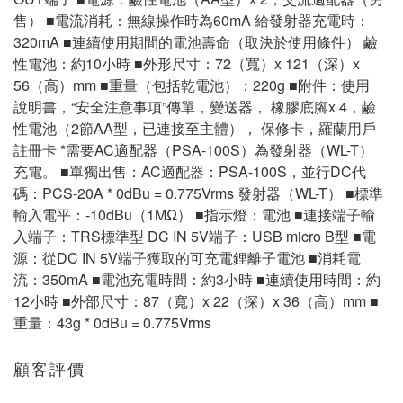
售） ■電流消耗：無線操作時為60mA 給發射器充電時：
320mA ■連續使用期間的電池壽命（取決於使用條件） 鹼
性電池：約10小時 ■外形尺寸：72（寬）x 121（深）x
56（高）mm ■重量（包括乾電池）：220g ■附件：使用
說明書，“安全注意事項”傳單，變送器， 橡膠底腳x 4，鹼
性電池（2節AA型，已連接至主體）， 保修卡，羅蘭用戶
註冊卡 *需要AC適配器（PSA-100S）為發射器（WL-T）
充電。 ■單獨出售：AC適配器：PSA-100S，並行DC代
碼：PCS-20A * 0dBu = 0.775Vrms 發射器（WL-T） ■標準
輸入電平：-10dBu（1MΩ） ■指示燈：電池 ■連接端子輸
入端子：TRS標準型 DC IN 5V端子：USB micro B型 ■電
源：從DC IN 5V端子獲取的可充電鋰離子電池 ■消耗電
流：350mA ■電池充電時間：約3小時 ■連續使用時間：約
12小時 ■外部尺寸：87（寬）x 22（深）x 36（高）mm ■
重量：43g * 0dBu = 0.775Vrms
顧客評價