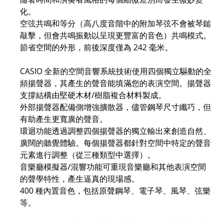
化。
空弦共鳴和等分（高八度音階中的附加琴弦不會被琴鎚
敲擊，但會共鳴振動以呈現更豐富的音色）共鳴模式。
節省空間的外形，前後深度僅為 242 毫米。
CASIO 全新的空間音響系統技術使用四個獨立驅動的全
頻揚聲器，其產生的聲音能填滿您的表演空間。揚聲器
支撐結構由堅硬木材/樹脂複合材料製成。
外部揚聲器配備側增強擴散器，儘管鋼琴尺寸纖巧，但
有助產生更寬廣的聲音。
環迴功能透過調整四個揚聲器的獨立輸出來創造自然、
廣闊的聽覺體驗。每個揚聲器都針對空間中特定的聲音
元素進行調整（從三種類型中選擇）。
音樂廳模擬器/混響功能可重現音樂廳和其他表演空間
的聲學特性，產生逼真的現場感。
400 種內置音色，包括原聲鋼琴、電子琴、風琴、弦樂
等。