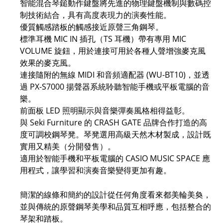
智能混合琴鎚動作鍵盤將先進的物理鍵盤機制與數碼控
制技術結合，具有高度表現力的演奏性能。
優質觸感踏板的觸感接近原聲三角鋼琴。
標準耳機 MIC IN 插孔（TS 耳機）帶有專用 MIC
VOLUME 旋鈕，用於連接可用於各種人聲增強麥克風
效果的麥克風。
連接隨附的無線 MIDI 和音頻適配器 (WU-BT10)，並透
過 PX-S7000 揚聲器系統聆聽智能手機或平板電腦的音
樂。
前面板 LED 照明顯示與音樂彈奏風格相得益彰。
與 Seki Furniture 的 CRASH GATE 品牌合作打造的高
度可調校鋼琴凳。琴凳選用高級天然木材製成，設計既
實用又精美（分開發售）。
適用於智能手機和平板電腦的 CASIO MUSIC SPACE 應
用程式，讓學習和演奏音樂變得更加有趣。
簡潔的線條和簡約的設計從任何角度看來都美輪美奐，
並與傳統的原聲鋼琴美學和品質互相呼應，包括整合的
琴架和踏板。