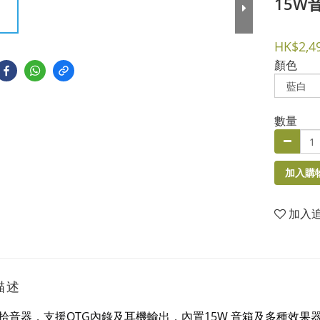
15W
HK$2,4
顏色
數量
加入購
加入
描述
拾音器，支援OTG內錄及耳機輸出，內置15W 音箱及多種效果