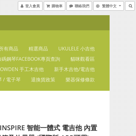
登入會員
購物車
聯絡我們
繁體中文
所有商品
精選商品
UKULELE 小吉他
碼鋼琴FACEBOOK專頁查詢
貓咪觀看區
LOWDEN 手工木吉他
新手木吉他/電吉他
 / 電子琴
退換貨政策
樂器保修條款
 INSPIRE 智能一體式 電吉他 內置