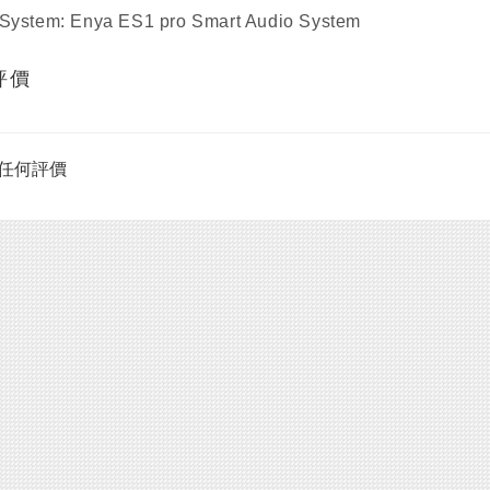
System: Enya ES1 pro Smart Audio System
評價
任何評價