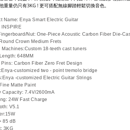
他重量仍只有3KG ! 更可搭配無線腳踏輕鬆切換音色。
t Name: Enya Smart Electric Guitar
: INSPIRE
ingerboard/Nut: One-Piece Acoustic Carbon Fiber Die-Cas
 Round Crown Medium Frets
 Machines:Custom 18-teeth cast tuners
 Length: 648MM
 Pins: Carbon Fiber Zero Fret Design
:Enya-customized two - point tremolo bridge
s:Enya -customized Electric Guitar Strings
 Fine Matte Paint
y Capacity: 7.4V/2600mA
ing: 24W Fast Charge
oth: V5.1
er:15W
> 85 dB
t: 3KG