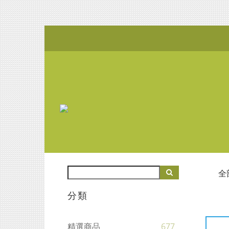
全
分類
精選商品
677