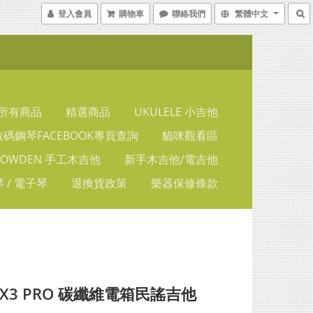
登入會員
購物車
聯絡我們
繁體中文
所有商品
精選商品
UKULELE 小吉他
碼鋼琴FACEBOOK專頁查詢
貓咪觀看區
LOWDEN 手工木吉他
新手木吉他/電吉他
 / 電子琴
退換貨政策
樂器保修條款
A X3 PRO 碳纖維電箱民謠吉他