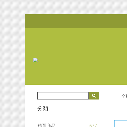
全
分類
精選商品
677