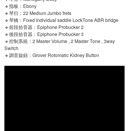
🔹指板：Ebony
🔹琴衍：22 Medium Jumbo frets
🔹琴橋：Fixed Individual saddle LockTone ABR bridge
🔹前段拾音器：Epiphone Probucker 2
🔹後段拾音器：Epiphone Probucker 3
🔹控制系統：2 Master Volume , 2 Master Tone , 3way 
Switch
🔹調音旋鈕：Grover Rotomatic Kidney Button