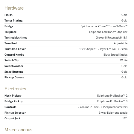
Hardware
Finish
Gold
Tuner Plating
Gold
Bridge
Epiphone LockTone™ Tune-O-Matic™
Tailpiece
Epiphone LockTone™ Stop Bar
Tuning Machines
Grover® Rotomatic® 18:1
TrussRod
Adjustable
Truss Rod Cover
"Bell Shaped"; 2-layer Les Paul Custom
Control Knobs
Black Speed Knobs
Switch Tip
White
Switchwasher
Gold
Strap Buttons
Gold
Pickup Covers
Gold
Electronics
Neck Pickup
Epiphone ProBucker™ 2
Bridge Pickup
Epiphone ProBucker™ 3
Controls
2 Volume, 2 Tone - CTS® potentiometers
Pickup Selector
3-way Epiphone toggle
Output Jack
1/4"
Miscellaneous