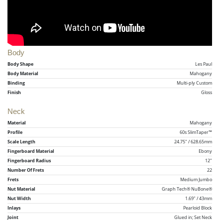
Body
Body Shape
Les Paul
Body Material
Mahogany
Binding
Multi-ply Custom
Finish
Gloss
Neck
Material
Mahogany
Profile
60s SlimTaper™
Scale Length
24.75" / 628.65mm
Fingerboard Material
Ebony
Fingerboard Radius
12"
Number Of Frets
22
Frets
Medium Jumbo
Nut Material
Graph Tech® NuBone®
Nut Width
1.69" / 43mm
Inlays
Pearloid Block
Joint
Glued in; Set Neck