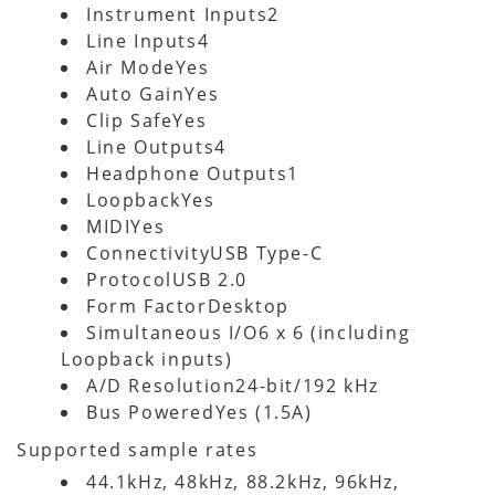
Instrument Inputs2
Line Inputs4
Air ModeYes
Auto GainYes
Clip SafeYes
Line Outputs4
Headphone Outputs1
LoopbackYes
MIDIYes
ConnectivityUSB Type-C
ProtocolUSB 2.0
Form FactorDesktop
Simultaneous I/O6 x 6 (including
Loopback inputs)
A/D Resolution24-bit/192 kHz
Bus PoweredYes (1.5A)
Supported sample rates
44.1kHz, 48kHz, 88.2kHz, 96kHz,