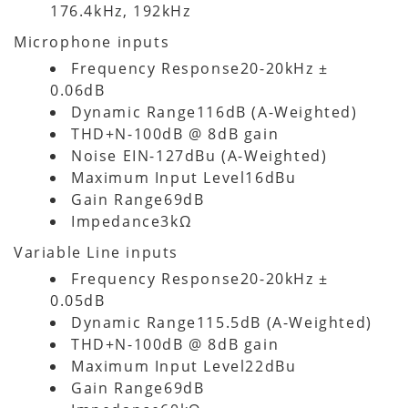
176.4kHz, 192kHz
Microphone inputs
Frequency Response20-20kHz ±
0.06dB
Dynamic Range116dB (A-Weighted)
THD+N-100dB @ 8dB gain
Noise EIN-127dBu (A-Weighted)
Maximum Input Level16dBu
Gain Range69dB
Impedance3kΩ
Variable Line inputs
Frequency Response20-20kHz ±
0.05dB
Dynamic Range115.5dB (A-Weighted)
THD+N-100dB @ 8dB gain
Maximum Input Level22dBu
Gain Range69dB