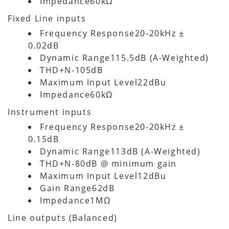
Impedance60kΩ
Fixed Line inputs
Frequency Response20-20kHz ±
0.02dB
Dynamic Range115.5dB (A-Weighted)
THD+N-105dB
Maximum Input Level22dBu
Impedance60kΩ
Instrument inputs
Frequency Response20-20kHz ±
0.15dB
Dynamic Range113dB (A-Weighted)
THD+N-80dB @ minimum gain
Maximum Input Level12dBu
Gain Range62dB
Impedance1MΩ
Line outputs (Balanced)