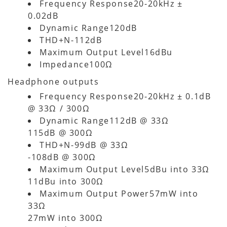
Frequency Response20-20kHz ±
0.02dB
Dynamic Range120dB
THD+N-112dB
Maximum Output Level16dBu
Impedance100Ω
Headphone outputs
Frequency Response20-20kHz ± 0.1dB
@ 33Ω / 300Ω
Dynamic Range112dB @ 33Ω
115dB @ 300Ω
THD+N-99dB @ 33Ω
-108dB @ 300Ω
Maximum Output Level5dBu into 33Ω
11dBu into 300Ω
Maximum Output Power57mW into
33Ω
27mW into 300Ω