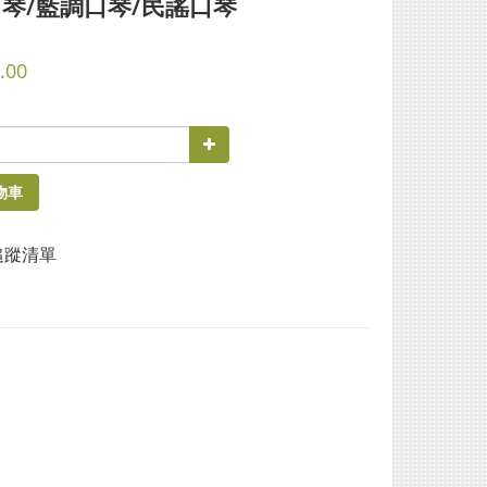
琴/藍調口琴/民謠口琴
.00
物車
追蹤清單