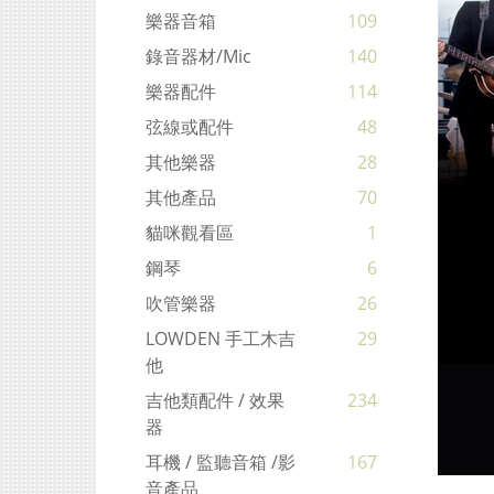
樂器音箱
109
錄音器材/mic
140
樂器配件
114
弦線或配件
48
其他樂器
28
其他產品
70
貓咪觀看區
1
鋼琴
6
吹管樂器
26
LOWDEN 手工木吉
29
他
吉他類配件 / 效果
234
器
耳機 / 監聽音箱 /影
167
音產品