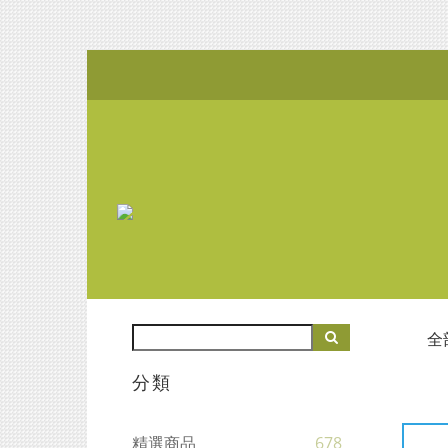
全
分類
精選商品
678