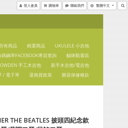
登入會員
購物車
聯絡我們
繁體中文
所有商品
精選商品
UKULELE 小吉他
碼鋼琴FACEBOOK專頁查詢
貓咪觀看區
LOWDEN 手工木吉他
新手木吉他/電吉他
 / 電子琴
退換貨政策
樂器保修條款
ER THE BEATLES 披頭四紀念款