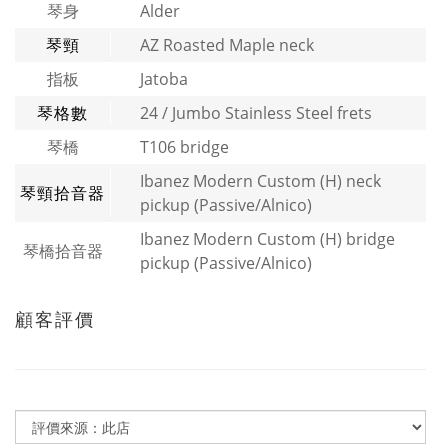
琴身
Alder
琴頸
AZ Roasted Maple neck
指板
Jatoba
琴格數
24 / Jumbo Stainless Steel frets
琴橋
T106 bridge
Ibanez Modern Custom (H) neck
琴頸拾音器
pickup (Passive/Alnico)
Ibanez Modern Custom (H) bridge
琴橋拾音器
pickup (Passive/Alnico)
顧客評價