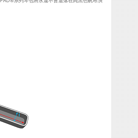
RPAD®系列琴包將永遠不會遺落在純黑色帆布演