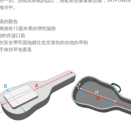
的一切。憑借其帥氣的設計，搭配彩色重量級拉鏈，541POWE
海洋中。
樣的顏色
兩側有15毫米厚的彈性隔墊
利的存儲口袋
的安全帶牢固地握住並支撐你的吉他的琴頸
手保持琴包垂直