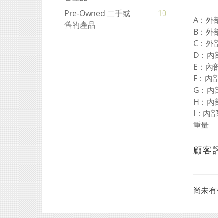
Pre-Owned 二手或
10
A：外
舊的產品
B：外
C：外
D：內
E：內
F：內
G：內
H：內
I：內
重量
顧客
尚未有