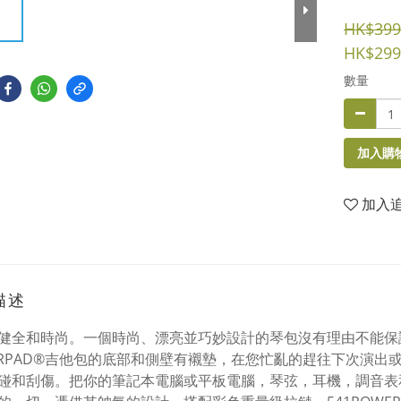
HK$399
HK$299
數量
加入購
加入
描述
健全和時尚。一個時尚、漂亮並巧妙設計的琴包沒有理由不能保證你
ERPAD®吉他包的底部和側壁有襯墊，在您忙亂的趕往下次演
碰和刮傷。把你的筆記本電腦或平板電腦，琴弦，耳機，調音表