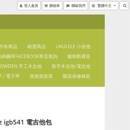
登入會員
購物車
聯絡我們
繁體中文
所有商品
精選商品
UKULELE 小吉他
碼鋼琴FACEBOOK專頁查詢
貓咪觀看區
LOWDEN 手工木吉他
新手木吉他/電吉他
 / 電子琴
退換貨政策
樂器保修條款
ez igb541 電吉他包