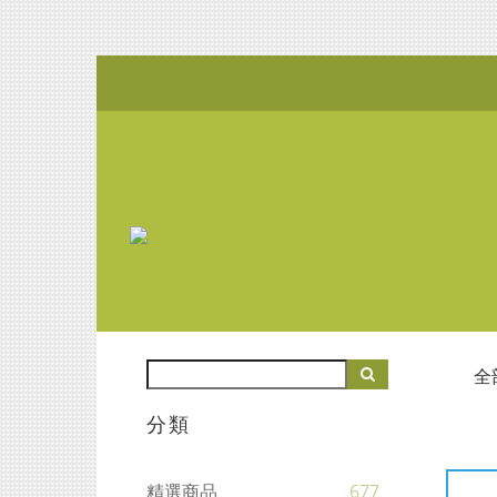
全
分類
精選商品
677