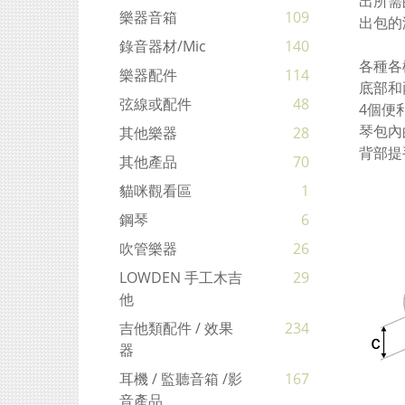
出所需
樂器音箱
109
出包的
錄音器材/mic
140
各種各
樂器配件
114
底部和
弦線或配件
48
4個便
琴包內
其他樂器
28
背部提
其他產品
70
貓咪觀看區
1
鋼琴
6
吹管樂器
26
LOWDEN 手工木吉
29
他
吉他類配件 / 效果
234
器
耳機 / 監聽音箱 /影
167
音產品