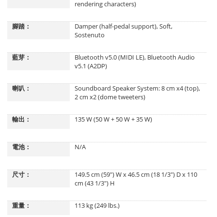
rendering characters)
腳踏：
Damper (half-pedal support), Soft,
Sostenuto
藍芽：
Bluetooth v5.0 (MIDI LE), Bluetooth Audio
v5.1 (A2DP)
喇叭：
Soundboard Speaker System: 8 cm x4 (top),
2 cm x2 (dome tweeters)
輸出：
135 W (50 W + 50 W + 35 W)
電池：
N/A
尺寸：
149.5 cm (59") W x 46.5 cm (18 1/3") D x 110
cm (43 1/3") H
重量：
113 kg (249 lbs.)