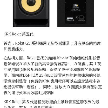
KRK Rokit 第五代
首先，Rokit G5 系列採用了新型感測器，具有更高的精度
和響應能力。
在結構方面，Rokit 熟悉的編織 Kevlar 芳綸纖維錐形低音
揚聲器現在加入了新的高音揚聲器設計。 在這裡，其 1 英
寸絲質圓頂振膜配有銅帽，保證了更平滑和擴展的高頻範
圍。而內建DSP 以及25 個EQ 設置使您能夠根據您的聆聽
環境定制聲音（免費的KRK 應用程序可以在設定過程中為
您提供幫助）過程）。 同時，雙放大 D 類擴大機有望以更
低的運行效率高效驅動揚聲器
KRK Rokit 第 5 代是極受歡迎的主動錄音室監聽系列的最
新版本，有 5、7 和 8 吋型號。