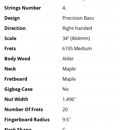
Strings Number
4.
Design
Precision Bass
Direction
Right-handed
Scale
34" (864mm)
Frets
6105 Medium
Body Wood
Alder
Neck
Maple
Fretboard
Maple
Gigbag-Case
No
Nut Width
1.496"
Number Of Frets
20
Fingerboard Radius
9.5"
Neck Shape
C