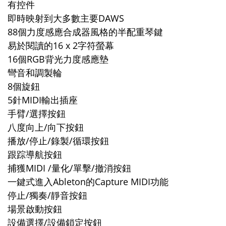
有控件
即時映射到大多數主要DAWS
88個力度感應合成器風格的半配重琴鍵
易於閱讀的16 x 2字符螢幕
16個RGB背光力度感應墊
彎音和調製輪
8個旋鈕
5針MIDI輸出插座
手臂/選擇按鈕
八度向上/向下按鈕
播放/停止/錄製/循環按鈕
跟踪導航按鈕
捕獲MIDI /量化/單擊/撤消按鈕
一鍵式進入Ableton的Capture MIDI功能
停止/獨奏/靜音按鈕
場景啟動按鈕
設備選擇/設備鎖定按鈕