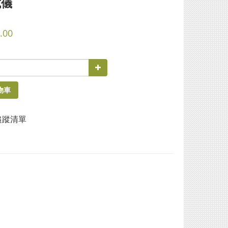
試儀
.00
物車
追蹤清單