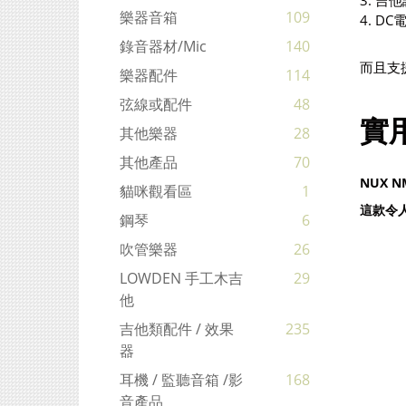
3. 吉
樂器音箱
109
4. D
錄音器材/mic
140
而且支
樂器配件
114
弦線或配件
48
實
其他樂器
28
其他產品
70
NUX
貓咪觀看區
1
這款令
鋼琴
6
吹管樂器
26
LOWDEN 手工木吉
29
他
吉他類配件 / 效果
235
器
耳機 / 監聽音箱 /影
168
音產品