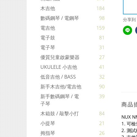
木吉他
184
數碼鋼琴 / 電鋼琴
98
分享到
電吉他
159
電子鼓
81
電子琴
31
優質兒童啟蒙樂器
27
UKULELE 小吉他
41
低音吉他 / BASS
32
新手木吉他/電吉他
90
新手數碼鋼琴 / 電
39
子琴
商品
木箱鼓 / 敲擊小打
84
NUX N
小提琴
21
1. 可
2. 
拇指琴
26