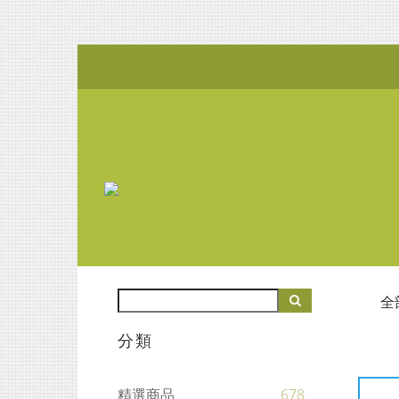
全
分類
精選商品
678