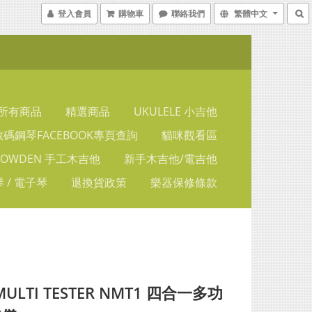
登入會員
購物車
聯絡我們
繁體中文
所有商品
精選商品
UKULELE 小吉他
碼鋼琴FACEBOOK專頁查詢
貓咪觀看區
LOWDEN 手工木吉他
新手木吉他/電吉他
 / 電子琴
退換貨政策
樂器保修條款
MULTI TESTER NMT1 四合一多功