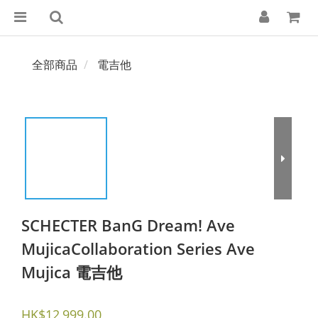
全部商品
電吉他
SCHECTER BanG Dream! Ave
MujicaCollaboration Series Ave
Mujica 電吉他
HK$12,999.00