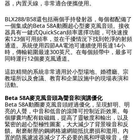
器，內置天線，非常適合便攜使用。
BLX288/B58還包括兩個手持發射器，每個都配備了
一個集成的Beta 58A動圈超心型麥克風音頭。接收
器具有一鍵式QuickScan頻率選擇功能，可快速搜
索123個可用頻率，並在干擾情況下找到乾淨的射頻
通道。系統使用四節AA電池可連續使用長達14小
時，傳輸範圍最達300英尺。在每個頻帶中，最多可
同時運行12個麥克風通道。
這款精簡的系統非常適用於小型場地、婚禮廳、宗
教場所以及會議、教育和企業設施中的現場表演和
活動。
Beta 58A麥克風音頭為聲音和演講優化
Beta 58A動圈麥克風音頭經過優化，呈現鮮明、明
亮的人聲，中音和低音的滾降可控制近距效果。每
個膠囊均配有釹磁鐵，提高了靈敏度和輸出，以及
緊密的超心型極性圖案，大大減少了背景噪音和反
饋。耐磨耐壓的鋼網格濾網能抵抗磨損和濫用。內
置的防風濾波器減少了不必要的風和呼吸噪音，使