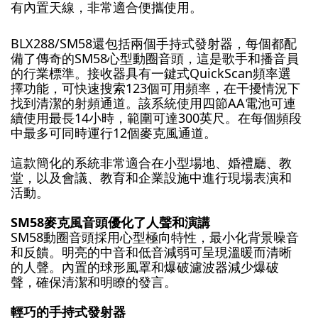
有內置天線，非常適合便攜使用。
BLX288/SM58還包括兩個手持式發射器，每個都配
備了傳奇的SM58心型動圈音頭，這是歌手和播音員
的行業標準。接收器具有一鍵式QuickScan頻率選
擇功能，可快速搜索123個可用頻率，在干擾情況下
找到清潔的射頻通道。該系統使用四節AA電池可連
續使用最長14小時，範圍可達300英尺。在每個頻段
中最多可同時運行12個麥克風通道。
這款簡化的系統非常適合在小型場地、婚禮廳、教
堂，以及會議、教育和企業設施中進行現場表演和
活動。
SM58麥克風音頭優化了人聲和演講
SM58動圈音頭採用心型極向特性，最小化背景噪音
和反饋。明亮的中音和低音減弱可呈現溫暖而清晰
的人聲。內置的球形風罩和爆破濾波器減少爆破
聲，確保清潔和明瞭的發言。
輕巧的手持式發射器