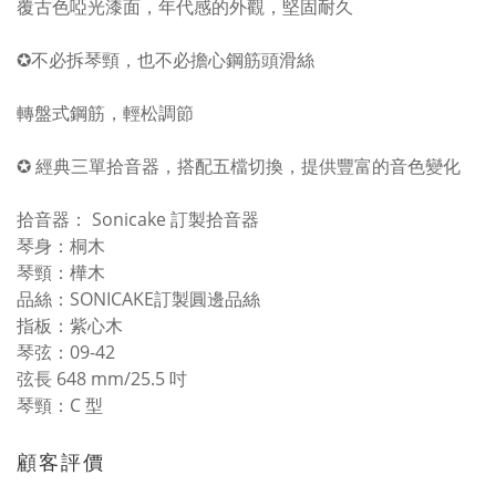
覆古色啞光漆面，年代感的外觀，堅固耐久
✪不必拆琴頸，也不必擔心鋼筋頭滑絲
轉盤式鋼筋，輕松調節
✪ 經典三單拾音器，搭配五檔切換，提供豐富的音色變化
拾音器： Sonicake 訂製拾音器
琴身：桐木
琴頸：樺木
品絲：SONICAKE訂製圓邊品絲
指板：紫心木
琴弦：09-42
弦長 648 mm/25.5 吋
琴頸：C 型
顧客評價