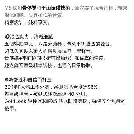
M5 採用
和
，新定義了混合音頻，帶來
骨傳導
平面振膜技術
深沉細膩、失真極低的音質。
精密設計，純粹享受。
🎧混合動力，清晰細膩
五個驅動單元，四路分頻器，帶來平衡通透的聲音。
超低失真度以驚人的精度展現每一層聲音。
骨傳導+平面協同技術可增加紋理和逼真的深度。
經過錄音室級精準調校，也適合日常聆聽。
⚙️為舒適和自信而打造
3D列印人體工學外殼，經測試貼合度達98%。
舞台級隔音－被動式降噪高達 40 分貝。
GoldLock 連接器和IPX5 防水防護等級，確保安全無憂的
使用。