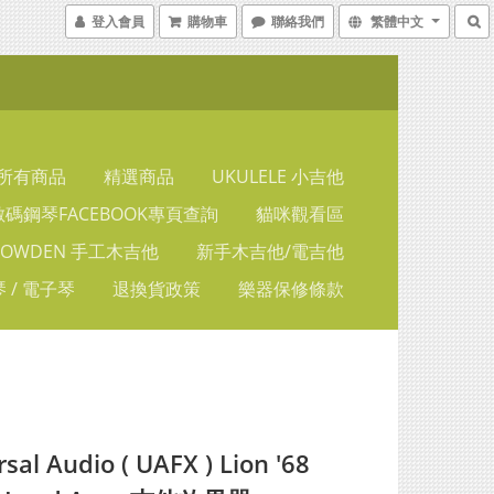
登入會員
購物車
聯絡我們
繁體中文
所有商品
精選商品
UKULELE 小吉他
碼鋼琴FACEBOOK專頁查詢
貓咪觀看區
LOWDEN 手工木吉他
新手木吉他/電吉他
 / 電子琴
退換貨政策
樂器保修條款
sal Audio ( UAFX ) Lion '68