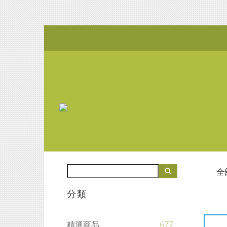
全
分類
精選商品
677