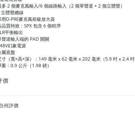
最多 2 個麥克風輸入/6 個線路輸入（2 個單聲道 + 2 個立體聲）
1 立體聲總線
採用D-PRE麥克風前級放大器
高品質特效：SPX 包含 6 個程序
XLR平衡輸出
單聲道輸入端的 PAD 開關
+48V幻象電源
金屬底盤
寸（寬×高×深）：149 毫米 x 62 毫米 x 202 毫米（5.9 吋 x 2.4 吋 
淨重：0.9 公斤（1.98 磅）
評價
任何評價