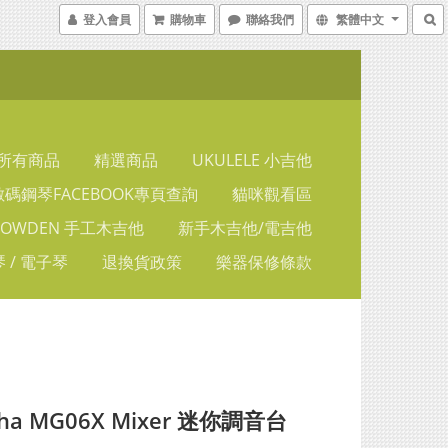
登入會員
購物車
聯絡我們
繁體中文
所有商品
精選商品
UKULELE 小吉他
碼鋼琴FACEBOOK專頁查詢
貓咪觀看區
LOWDEN 手工木吉他
新手木吉他/電吉他
 / 電子琴
退換貨政策
樂器保修條款
ha MG06X Mixer 迷你調音台