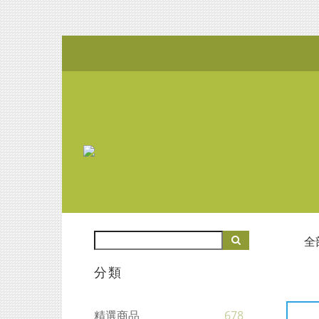
全
分類
精選商品
678