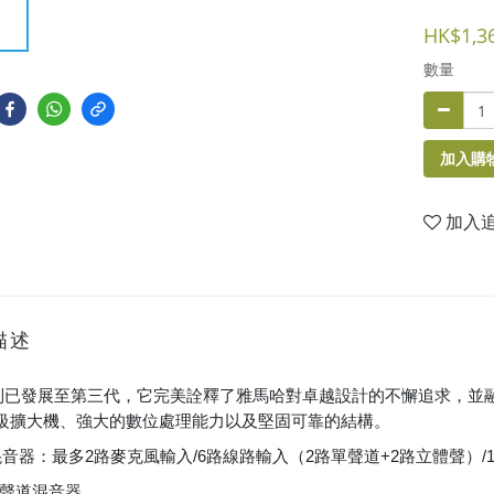
HK$1,3
數量
加入購
加入
描述
列已發展至第三代，它完美詮釋了雅馬哈對卓越設計的不懈追求，並
級擴大機、強大的數位處理能力以及堅固可靠的結構。
混音器：最多2路麥克風輸入/6路線路輸入（2路單聲道+2路立體聲）/
6聲道混音器