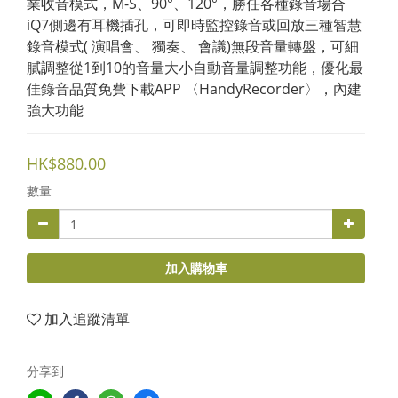
業收音模式，M-S、90°、120°，勝任各種錄音場合
iQ7側邊有耳機插孔，可即時監控錄音或回放三種智慧
錄音模式( 演唱會、 獨奏、 會議)無段音量轉盤，可細
膩調整從1到10的音量大小自動音量調整功能，優化最
佳錄音品質免費下載APP 〈HandyRecorder〉，內建
強大功能
HK$880.00
數量
加入購物車
加入追蹤清單
分享到