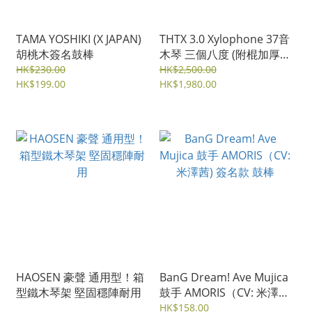
TAMA YOSHIKI (X JAPAN)
THTX 3.0 Xylophone 37音
胡桃木簽名鼓棒
木琴 三個八度 (附棍加厚琴
袋及可調節支架)
HK$230.00
HK$2,500.00
HK$199.00
HK$1,980.00
HAOSEN 豪聲 通用型！箱
BanG Dream! Ave Mujica
型鐵木琴架 堅固穩陣耐用
鼓手 AMORIS（CV: 米澤
茜) 簽名款 鼓棒
HK$158.00