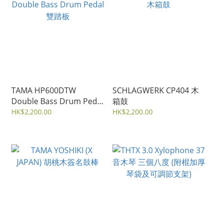
TAMA HP600DTW
SCHLAGWERK CP404 木
Double Bass Drum Pedal
箱鼓
雙踏板
HK$2,200.00
HK$2,200.00