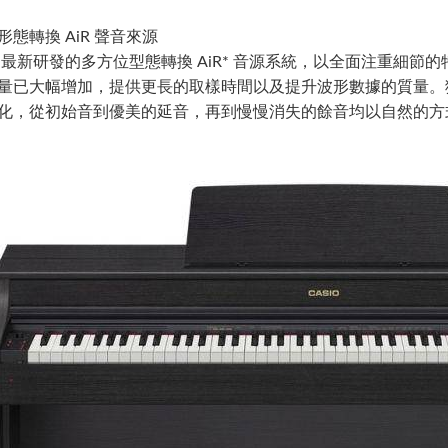
形態轉換 AiR 聲音來源
IO 最新研發的多方位型態轉換 AiR* 音源系統，以全面注重
量已大幅增加，提供更長的取樣時間以及提升波形數據的質量。
化，從初始音到優美的延音，再到慢慢消失的餘音均以自然的方