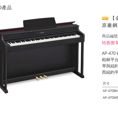
IO產品
【金
原廠鋼
商品編號:
特惠價
AP-4
柏林平台
琴與紐
而紐約
尺寸
AP-470
AP-470