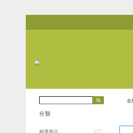
全
分類
精選商品
677