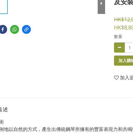
及安裝
HK$12,
HK$8,8
數量
加入購
加入
描述
術
例地以自然的方式，產生出傳統鋼琴所擁有的豐富表現力和共鳴