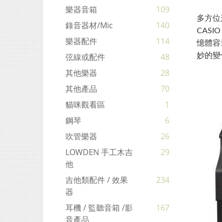
樂器音箱
109
多方位
錄音器材/mic
140
CAS
樂器配件
114
憶體容
妙的變
弦線或配件
48
其他樂器
28
其他產品
70
貓咪觀看區
1
鋼琴
6
吹管樂器
26
LOWDEN 手工木吉
29
他
吉他類配件 / 效果
234
器
耳機 / 監聽音箱 /影
167
音產品