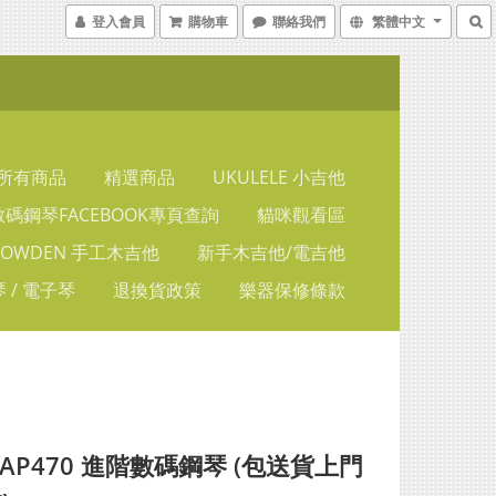
登入會員
購物車
聯絡我們
繁體中文
所有商品
精選商品
UKULELE 小吉他
碼鋼琴FACEBOOK專頁查詢
貓咪觀看區
LOWDEN 手工木吉他
新手木吉他/電吉他
 / 電子琴
退換貨政策
樂器保修條款
o AP470 進階數碼鋼琴 (包送貨上門