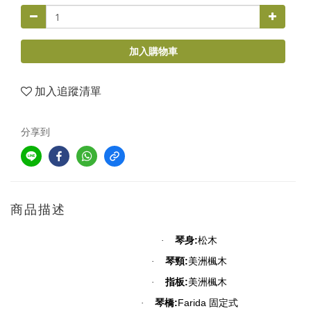
加入購物車
加入追蹤清單
分享到
商品描述
:
·
琴身
松木
:
·
琴頸
美洲楓木
:
·
指板
美洲楓木
:
Farida
·
琴橋
固定式