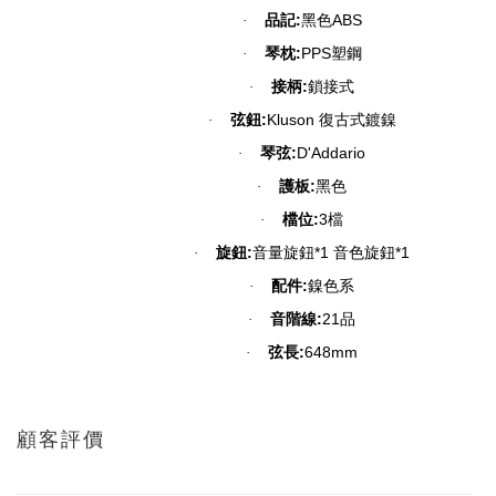
:
ABS
·
品記
黑色
:
PPS
·
琴枕
塑鋼
:
·
接柄
鎖接式
:
Kluson
·
弦鈕
復古式鍍鎳
:
D'Addario
·
琴弦
:
·
護板
黑色
:
3
·
檔位
檔
:
*1
*1
·
旋鈕
音量旋鈕
音色旋鈕
:
·
配件
鎳色系
:
21
·
音階線
品
:
648mm
·
弦長
顧客評價