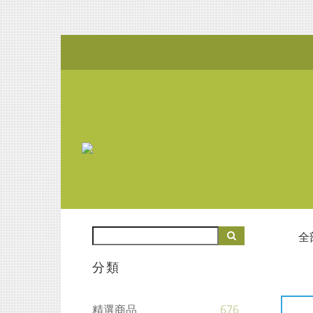
全
分類
精選商品
676