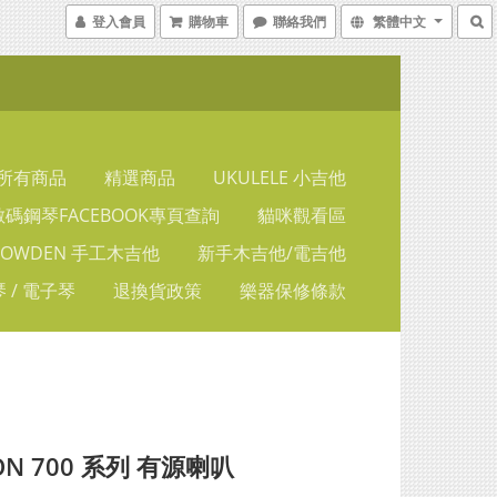
登入會員
購物車
聯絡我們
繁體中文
所有商品
精選商品
UKULELE 小吉他
碼鋼琴FACEBOOK專頁查詢
貓咪觀看區
LOWDEN 手工木吉他
新手木吉他/電吉他
 / 電子琴
退換貨政策
樂器保修條款
EON 700 系列 有源喇叭