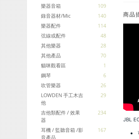
樂器音箱
109
商品
錄音器材/mic
140
樂器配件
114
弦線或配件
48
其他樂器
28
其他產品
70
貓咪觀看區
1
鋼琴
6
吹管樂器
26
LOWDEN 手工木吉
29
他
吉他類配件 / 效果
234
JBL 
器
耳機 / 監聽音箱 /影
167
音產品