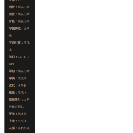
面板：
桃花心木
側板：
桃花心木
背板：
桃花心木
琴體構造：
全單
板
琴頭材質：
玫瑰
木
弦鈕：
GOTOH
UPT
琴頸：
桃花心木
琴橋：
玫瑰木
弦枕：
水牛骨
指板：
玫瑰木
指板設計：
白貝
殼鑲嵌圓點
琴弦：
黑水弦
上漆：
亮光漆
花圈：
綠貝殼鑲