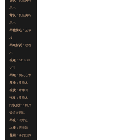
側板：
夏威夷相
思木
背板：
夏威夷相
思木
琴體構造：
全單
板
琴頭材質：
玫瑰
木
弦鈕：
GOTOH
UPT
琴頸：
桃花心木
琴橋：
玫瑰木
弦枕：
水牛骨
指板：
玫瑰木
指板設計：
白貝
殼鑲嵌圓點
琴弦：
黑水弦
上漆：
亮光漆
花圈：
綠貝殼鑲