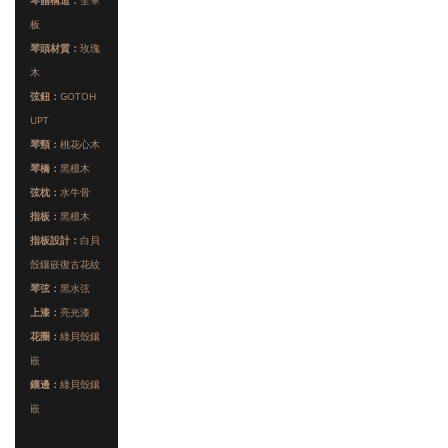
琴體構造：
全單
板
琴頭材質：
玫瑰
木
弦鈕：
GOTOH
UPT
琴頸：
桃花心木
琴橋：
黑檀木
弦枕：
水牛骨
指板：
黑檀木
指板設計：
白貝
殼鑲嵌復古花紋
琴弦：
黑水弦
上漆：
亮光漆
花圈：
綠貝殼鑲
嵌
鑲邊：
綠貝殼鑲
嵌