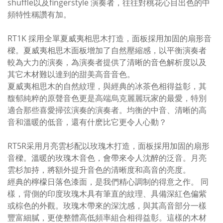
shuffle以及fingerstyle 演奏者，往往對桃花心目出色的中
頻特性稱讚有加。
RT1K 採用全單夏威夷相思木打造，面板採用加固的扇形音
樑。夏威夷相思木面板增加了自然壓縮感，以平衡演奏者
較為大力的演奏，為演奏者提供了清晰的音色解析度以及
其它木材難以達到的甜美高音音色。
夏威夷相思木的自然紋理，與經典的冰茶色相得益彰，其
馥郁純粹的原聲音色更是高端烏克麗麗玩家的最愛，特別
適合那些喜愛掃弦演奏的演奏者。均衡的中音、清晰的高
音和溫暖的低音，還有什麽比它更令人心動？
RT5R采用月亮雲杉配以玫瑰木打造，面板採用加固的扇形
音樑。溫暖的玫瑰木音色，會帶來令人沈醉的泛音。月亮
雲杉加持，將額外提升音色的清晰度和高音的亮度。
經典的檸檬日落色漆面，是我們精心調制的得意之作。 同
樣，背側的印度玫瑰木具有筆直的紋理、具備深紅色偏紫
或棕色的外觀。玫瑰木帶來的深沈感，與其高音部分一樣
豐富細膩，更使整體高低頻率組合相得益彰。這樣的木材