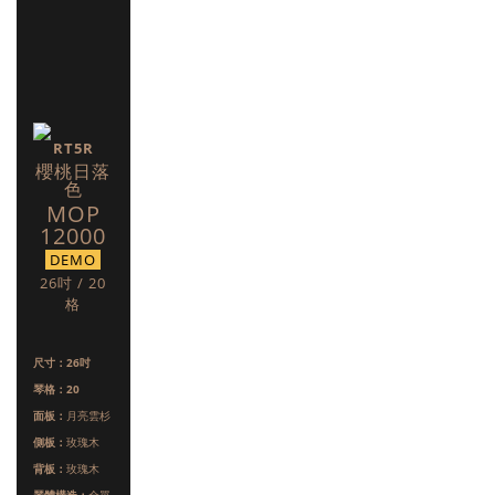
RT5R
櫻桃日落
色
MOP
12000
DEMO
26吋 / 20
格
尺寸：26吋
琴格：20
面板：
月亮雲杉
側板：
玫瑰木
背板：
玫瑰木