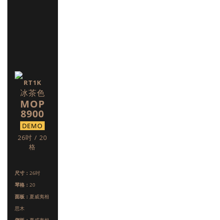
RT1K
冰茶色
MOP
8900
DEMO
26吋 / 20
格
尺寸：
26吋
琴格：
20
面板：
夏威夷相
思木