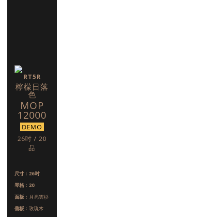
RT5R
檸檬日落
色
MOP
12000
DEMO
26吋 / 20
品
尺寸：26吋
琴格：20
面板：
月亮雲杉
側板：
玫瑰木