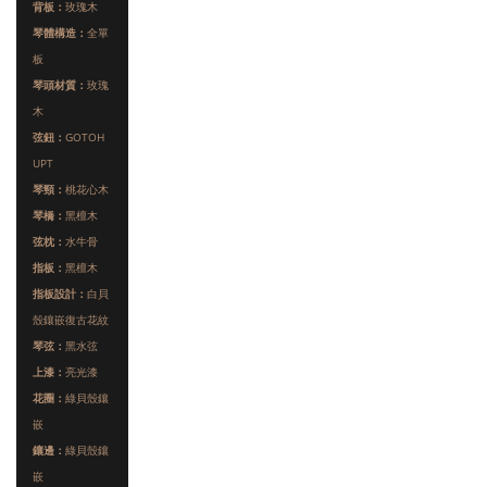
背板：
玫瑰木
琴體構造：
全單
板
琴頭材質：
玫瑰
木
弦鈕：
GOTOH
UPT
琴頸：
桃花心木
琴橋：
黑檀木
弦枕：
水牛骨
指板：
黑檀木
指板設計：
白貝
殼鑲嵌復古花紋
琴弦：
黑水弦
上漆：
亮光漆
花圈：
綠貝殼鑲
嵌
鑲邊：
綠貝殼鑲
嵌