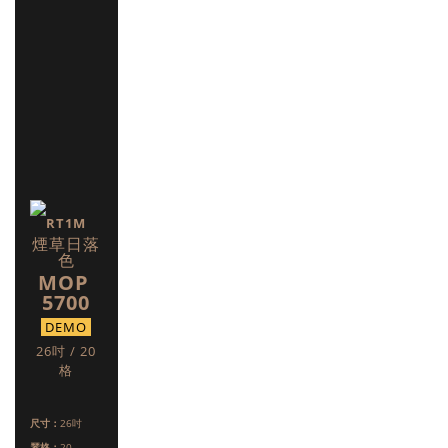
RT1M
煙草日落
色
MOP
5700
DEMO
26吋 / 20
格
尺寸：
26吋
琴格：
20