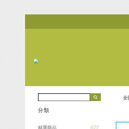
全
分類
精選商品
677