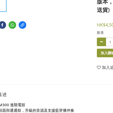
版本
送貨)
HK$4,5
數量
加入購
加入
描述
DM300 進階電鼓
鼓面與通通鼓，升級的音源及支援藍芽播伴奏