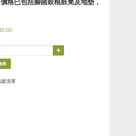
，價格已包括腳踏鼓棍鼓凳及地墊，
00.00
物車
追蹤清單