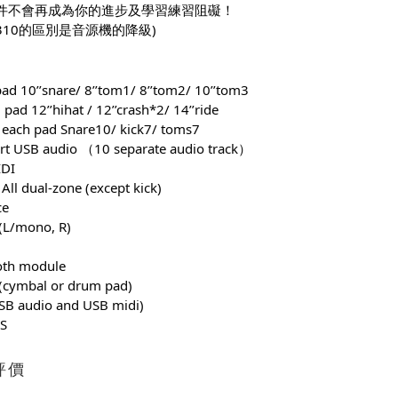
件不會再成為你的進步及學習練習阻礙！
310的區別是音源機的降級)
d 10’’snare/ 8’’tom1/ 8’’tom2/ 10’’tom3
pad 12’’hihat / 12’’crash*2/ 14’’ride
 each pad Snare10/ kick7/ toms7
rt USB audio （10 separate audio track）
DI
 All dual-zone (except kick)
ce
(L/mono, R)
oth module
r(cymbal or drum pad)
SB audio and USB midi)
S
評價