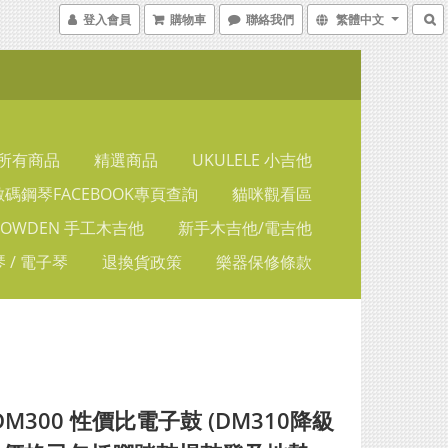
登入會員
購物車
聯絡我們
繁體中文
所有商品
精選商品
UKULELE 小吉他
碼鋼琴FACEBOOK專頁查詢
貓咪觀看區
LOWDEN 手工木吉他
新手木吉他/電吉他
 / 電子琴
退換貨政策
樂器保修條款
DM300 性價比電子鼓 (DM310降級