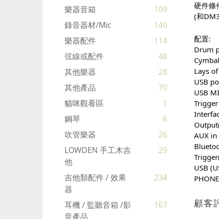
硬件條
樂器音箱
109
(和DM
錄音器材/mic
140
配置:
樂器配件
114
Drum pa
弦線或配件
48
Cymbal 
Lays of
其他樂器
28
USB po
其他產品
70
USB MI
貓咪觀看區
1
Trigger
Interfa
鋼琴
6
Output
吹管樂器
26
AUX in
Blueto
LOWDEN 手工木吉
29
Trigge
他
USB (U
吉他類配件 / 效果
234
PHONE
器
顧客
耳機 / 監聽音箱 /影
167
音產品