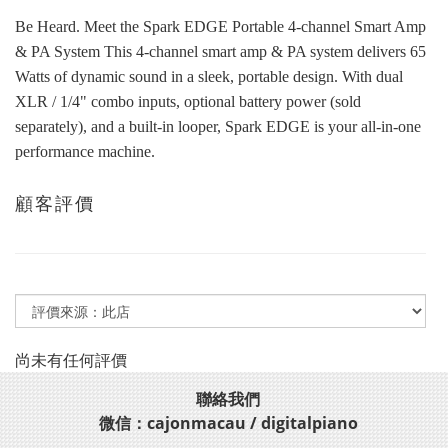
Be Heard. Meet the Spark EDGE Portable 4-channel Smart Amp
& PA System This 4-channel smart amp & PA system delivers 65
Watts of dynamic sound in a sleek, portable design. With dual
XLR / 1/4" combo inputs, optional battery power (sold
separately), and a built-in looper, Spark EDGE is your all-in-one
performance machine.
顧客評價
尚未有任何評價
聯絡我們
微信：cajonmacau / digitalpiano