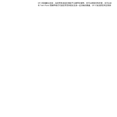
GP-3 配備數位技術，為您帶來凌駕於傳統平台鋼琴的優勢。您可以輕鬆控制音量，也可以連接耳
有 Twin Piano 雙鋼琴模式可讓您享受與親友並肩一起演奏的樂趣。GP-3 無須調音與定期保養