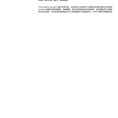
Piano Reality Standard 鋼琴音源技術，忠實再現正統傳統平台鋼琴的生動反應與音色和複雜豐富的音色。
Standard 鍵盤具有擊槌機制、擒縱機制、象牙質感與動態加速感應器，讓您體驗真正演奏廳級
部分延音踏板，具有真實的配重感以及可偵測傳統的半踩踏板技巧，使平台鋼琴的體驗更臻完美。