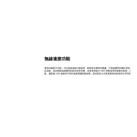
無線連接功能
運用內建藍牙功能，可以無線連線行動裝置，輕鬆提升鋼琴的樂趣。可透過鋼琴的喇叭系統串流播
起演奏，或在輕鬆或娛樂時刻提供背景音樂。或者使用藍牙 MIDI 搭配使用音樂製作軟體，在 GP-
曲。還配備 USB 連接埠可用於連接電腦和隨身碟，提供更多方式來探索您的創意與分享音樂。