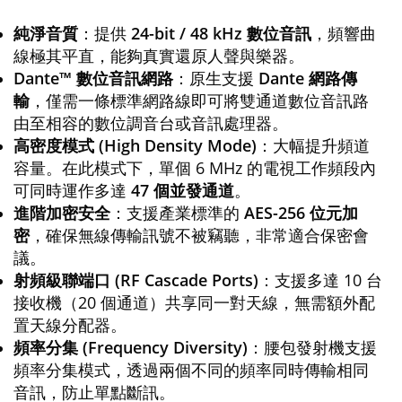
純淨音質
：提供
24-bit / 48 kHz 數位音訊
，頻響曲
線極其平直，能夠真實還原人聲與樂器。
Dante™ 數位音訊網路
：原生支援
Dante 網路傳
輸
，僅需一條標準網路線即可將雙通道數位音訊路
由至相容的數位調音台或音訊處理器。
高密度模式 (High Density Mode)
：大幅提升頻道
容量。在此模式下，單個 6 MHz 的電視工作頻段內
可同時運作多達
47 個並發通道
。
進階加密安全
：支援產業標準的
AES-256 位元加
密
，確保無線傳輸訊號不被竊聽，非常適合保密會
議。
射頻級聯端口 (RF Cascade Ports)
：支援多達 10 台
接收機（20 個通道）共享同一對天線，無需額外配
置天線分配器。
頻率分集 (Frequency Diversity)
：腰包發射機支援
頻率分集模式，透過兩個不同的頻率同時傳輸相同
音訊，防止單點斷訊。