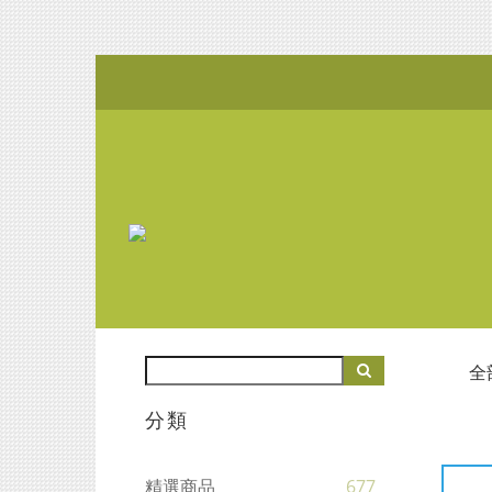
全
分類
精選商品
677