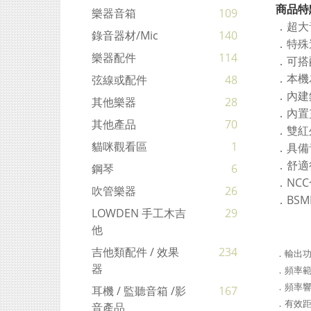
商品特
樂器音箱
109
．超大
錄音器材/mic
140
．特殊
樂器配件
114
．可搭
．本機
弦線或配件
48
．內建
其他樂器
28
．內置
其他產品
70
．雙紅
貓咪觀看區
1
．具備
．舒適
鋼琴
6
．NCC
吹管樂器
26
．BSM
LOWDEN 手工木吉
29
他
吉他類配件 / 效果
234
．輸出功
器
．頻率範圍
．頻率響應
耳機 / 監聽音箱 /影
167
．有效距離
音產品