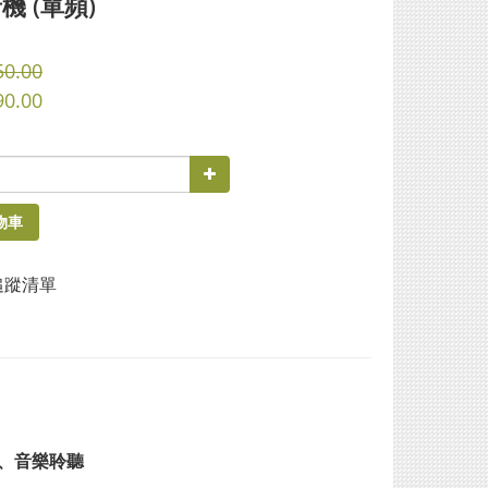
機 (單頻)
50.00
90.00
物車
追蹤清單
、音樂聆聽