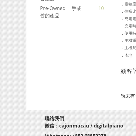
．靈敏度 
Pre-Owned 二手或
10
．信噪比
舊的產品
．充電電池
．充電時
．使用時
．主機重量
．主機尺寸 
．產地
顧客
尚未有
聯絡我們
微信：cajonmacau / digitalpiano