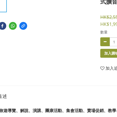
式擴音
HK$2,5
HK$1,9
數量
加入購
加入
描述
旅遊導覽、解說、演講、團康活動、集會活動、賣場促銷、教學