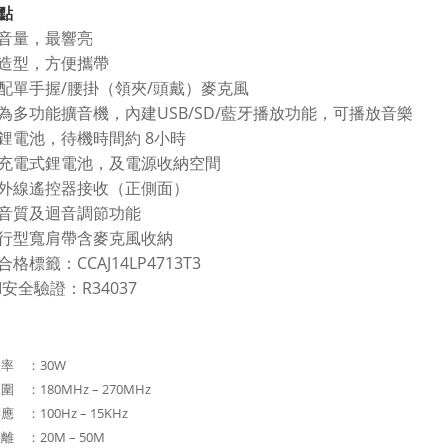
點
音量，最響亮
造型，方便攜帶
配單手握/腰掛（領夾/頭戴）麥克風
為多功能擴音機，內建USB/SD/藍牙播放功能，可播放音樂
鋰電池，待機時間約 8小時
充電式鋰電池，及電源收納空間
外線遙控器接收（正側面）
音質及迴音調節功能
行型寬肩帶含麥克風收納
合格標籤：CCAJ14LP4713T3
I安全驗證：R34037
率 ：30W
 ：180MHz – 270MHz
 ：100Hz – 15KHz
 ：20M – 50M