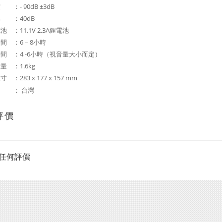
：- 90dB ±3dB
 ：40dB
 ：11.1V 2.3A鋰電池
間 ：6 – 8小時
間 ：4 -6小時（視音量大小而定）
 ：1.6kg
：283 x 177 x 157 mm
 ： 台灣
評價
任何評價