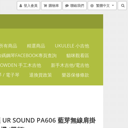
登入會員
購物車
聯絡我們
繁體中文
所有商品
精選商品
UKULELE 小吉他
碼鋼琴FACEBOOK專頁查詢
貓咪觀看區
LOWDEN 手工木吉他
新手木吉他/電吉他
 / 電子琴
退換貨政策
樂器保修條款
UR SOUND PA606 藍芽無線肩掛