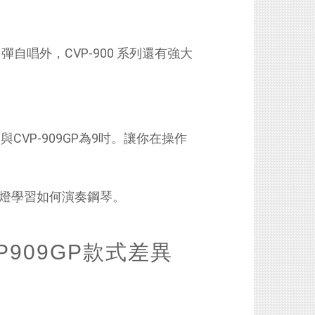
唱外，CVP-900 系列還有強大
9與CVP-909GP為9吋。讓你在操作
示燈學習如何演奏鋼琴。
CVP909GP款式差異