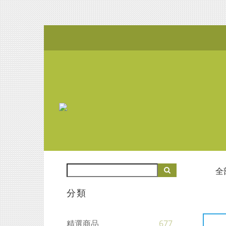
全
分類
精選商品
677