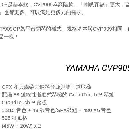
P905是基本款，CVP909為高階款，「喇叭瓦數」更大
」也都更多，可以滿足更多元的需求。
VP909GP為平台鋼琴的樣式，規格基本與CVP909相
品一樣！
YAMAHA CVP90
CFX 和貝森朵夫鋼琴音源與雙耳道取樣
配備 88 鍵線性漸進式琴槌的 GrandTouch™ 琴鍵
GrandTouch™ 踏板
1,315 音色 + 49 鼓音色/SFX鼓組 + 480 XG音色
525 種風格
(45W + 20W) x 2