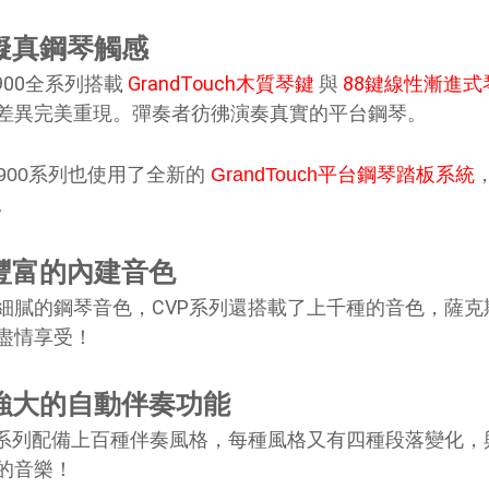
 擬真鋼琴觸感
P900全系列搭載
GrandTouch木質琴鍵
與
88鍵線性漸進式
差異完美重現。彈奏者彷彿演奏真實的平台鋼琴。
P900系列也使用了全新的
GrandTouch平台鋼琴踏板系統
。
 豐富的內建音色
細膩的鋼琴音色，CVP系列還搭載了上千種的音色，薩
盡情享受！
. 強大的自動伴奏功能
P系列配備上百種伴奏風格，每種風格又有四種段落變化
的音樂！