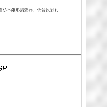
m 喇叭系統、雲杉木錐形揚聲器、低音反射孔
GP