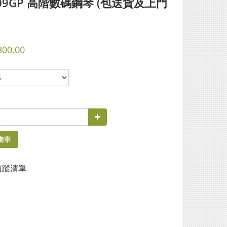
909GP 高階數碼鋼琴 (包送貨及上門
800.00
物車
追蹤清單