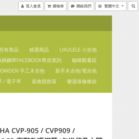
登入會員
購物車
聯絡我們
繁體中文
所有商品
精選商品
UKULELE 小吉他
碼鋼琴FACEBOOK專頁查詢
貓咪觀看區
LOWDEN 手工木吉他
新手木吉他/電吉他
 / 電子琴
退換貨政策
樂器保修條款
A CVP-905 / CVP909 /