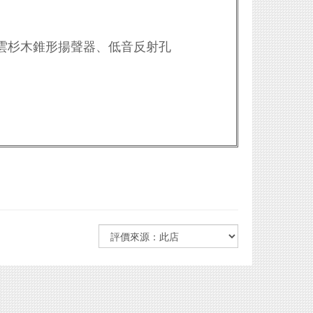
m 喇叭系統、雲杉木錐形揚聲器、低音反射孔