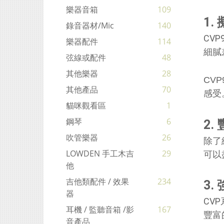
樂器音箱
109
1.
錄音器材/mic
140
CV
樂器配件
114
細膩
弦線或配件
48
其他樂器
28
CV
其他產品
70
感受
貓咪觀看區
1
鋼琴
6
2.
吹管樂器
26
除了
LOWDEN 手工木吉
29
可以
他
吉他類配件 / 效果
234
3
器
CV
耳機 / 監聽音箱 /影
167
豐富
音產品